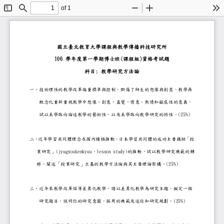
of 1
Toggle
Find
Zoom
Zoom
To
Sidebar
Out
In
國立臺北教育大學課程與教學傳播科技研究
10
6
(
)
學年度第
一
學期博士班
課程組
資格考試題
:
科目
教學研究方法論
一、技術理性的教學改革偏重標準與控制，斲傷了師生
概念化重新重視教學中想像、創意、直覺、情意、熱
(25%)
試以美學取向論述教學的藝術性，以及美學取向教學
二、近年學習共同體理念在國內積極推動，日本學習共
(jyugyoukenkyuu
lesson study)
業研究」
，
的推動，試以教學研究典範
的轉
(25%)
移，闡述「授業研究」立基的教學方法論與其主要理
三、近年來教學改革倡導差異化教學，請以差異化教學
(25%)
研究題目
，
說明你的研究意圖
，
採用的典範及途徑和研究規劃。