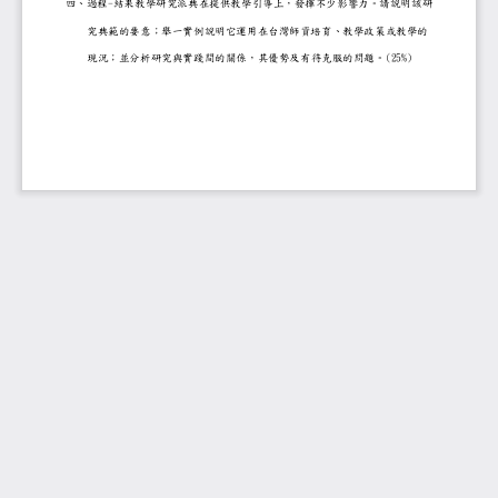
-
四、過程
結果教學研究派典在提供教學引導上
，
發揮不少影響力。請說明
究典範的要意
；
舉一實例說明它運用在台灣師資培育、教
(25%)
現況
；
並分析研究與實踐間的關係
，
其優勢及有待克服的問題。