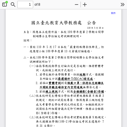
of 8
Toggle
Find
Zoom
Zoom
To
Sidebar
Out
In
附件
國立臺北教育大學教務處
公告
1
10
年
5
月
1
8
日
1
09
2
主旨：
因應本土疫情升溫
，
本校
學年度第
學期日間學
制
碩博士生學位論文考試辦理說明
。
說明：
110
5
1
7
一、
業經
年
月
日
本校「嚴重特殊傳染性肺炎」
109
13
疫應變小組
學年度第
次會議
討論通過。
109
2
二、
本校
學年度第
學期日間學制碩博士生學位論文
試辦理說明
如下：
(
)
一
由指導教授與學生討論決定是否延期、維
試、或採線上
視訊
方式進行。
1.
若學生擬於本學期畢業，但採
延期
方式，
請
提醒
7/31(
)
系所論文口試
最遲請於
六
前完成
。
2.
若採以
實體考試
則需
佩戴口罩、保持社交距離且
不開放旁聽並確保室內空間通風
無傳染之虞
。
3.
(
)
若採
線上
視訊
方式
，則應
全程錄影
含錄音
存檔
。
(
)
8
3
二
依本校研究生博碩士學位考試實施要點第
點第
款規定，視訊口試需經專簽，惟因應第三
戒又考量學生學位考試之時效需求，如擬
試須經系所相關會議決定即可
辦理，惟務必全程錄
(
)
影
含錄音
存檔。
(
)
9
三
依
本校研究生博碩士學位考試實施要點第
點規定，
(109
-
2)
7
再次提醒
本學期
學位論文考試至遲
應
於
31
月
日舉行。