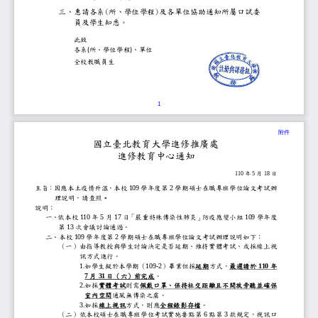
(
)
三、
惠請各系
所、學位學程
及各單位協助通知所屬
口試委
員
及學生知悉。
此致
各系
(
所、學位學程
)
、單位
全校教職員
生
1
附件
國立臺北教育大學
進修推廣處
進修教育中心通知
年
月
日
1
10
5
1
8
主旨：
因應本土疫情升溫
，
本校
學年度第
學期碩士在職專班
學位論文考試
1
09
2
理說明
，請查照
。
說明：
一
、
依本校
年
月
日
「嚴重特殊傳染性肺炎」防疫應
學年度
110
5
1
7
109
第
次會議
討論通過。
13
二、
本校
學年度第
學期碩士在職專班
學位論文考試辦理說明
如下：
109
2
（
一
）
由指導教授與學生討論決定是否延期、
視
訊
方式進行。
如學生擬於本學期
（
）
畢業
但採
延期
方式，
最遲請於
年
1.
109
-
2
110
月
日
（
六
）
前完成
。
7
31
如採
實體考試
則需
佩戴口罩、保持社交距離且
2.
室內空間
通風
無傳染之虞
。
如
採
線上
視訊
方式
，則應
全程錄影存檔
。
3.
（
二
）
依本校
碩士在職專班學位考試實施要點
第
點第
款規定，視訊
6
3