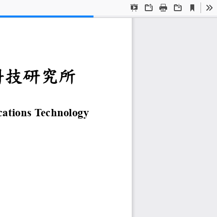
Current
Presentation
Open
Print
Download
To
View
Mode
播科技
研究
所
 of Education
tructional Communications Te