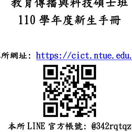
教育傳播與科
1
10
學年度新
:
https://ci
本所網址
L
INE
:
@342
本
所
官
方
帳
號