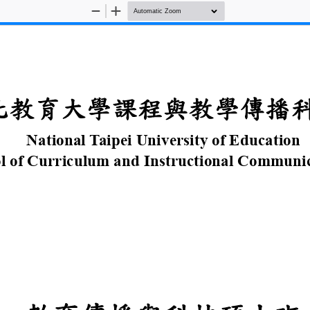
Zoom
Zoom
Out
In
臺北教育大學
課程與
教
學
傳
National Taipei University
School of Curriculum and Ins