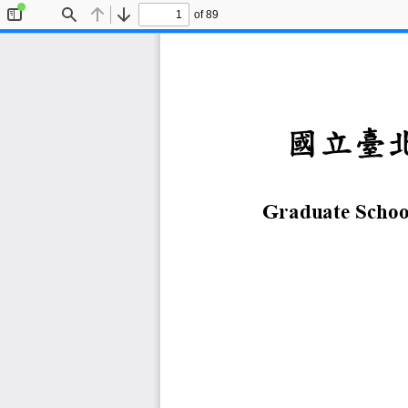
of 89
Toggle
Find
Previous
Next
Sidebar
國立
Graduate 