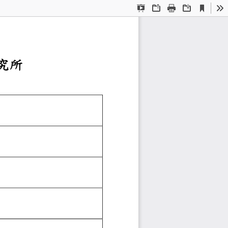
Current
Presentation
Open
Print
Download
To
View
Mode
程與教學傳播科技研
申請表