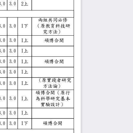
2上
3.0
3.0
0學分、最低修習6學分）
兩組共同必修
tional
1下
（原教育科技研
3.0
3.0
究方法）
1上
 碩博合開
3.0
3.0
istics
1上
3.0
3.0
1上
 碩博合開
3.0
3.0
1上
3.0
3.0
 （原實踐者研究
1上
3.0
3.0
方法論）
碩博合開（原行
1上
為科學研究基本
3.0
3.0
實驗設計）
g
1上
3.0
3.0
ods
1下
碩博合開
3.0
3.0