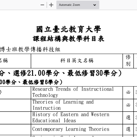
Zoom
Zoom
Out
In
國立臺北教育大
課程結構與教學科目
科技研究所博士班教學傳播科技組
修
中文名稱
科目英文名稱
別
9.00學分、選修21.00學
)（必修6.00學分、最低修習6學
Research Trends of Instru
研究趨勢
必
Technology
Theories of Learning and
學理論
必
Instruction
History of Eastern and W
思想史
選
Educational Ideas
理論
Contemporary Learning The
選