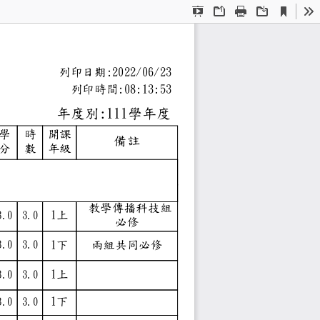
Current
Presentation
Open
Print
Download
To
View
Mode
學
列印日期:2022/06/23
表
列印時間:08:13:53
年度別:111學年度
學
時
開課
備註
分
數
年級
分、最低修習30學分）
分）
ctional
 教學傳播科技組
1上
3.0
3.0
必修
1下
兩組共同必修
3.0
3.0
estern
1上
3.0
3.0
ories
1下
3.0
3.0