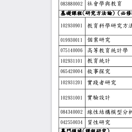
社會學與
083880002
基礎課程(研究方法
教育科學
102930901
個案研究
019930011
高等教育
075140006
教育統計
102931101
敘事探究
065420004
實踐者研
102931201
實驗設計
102931001
線性結構
084340002
質性研究
042550034
專門領域(課程研