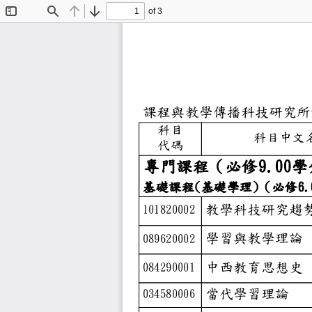
of 3
Toggle
Find
Previous
Next
Sidebar
課程與教學傳播
科目
科目
代碼
專門課程（必修
基礎課程(基礎學理
教學科技
101820002
學習與教
089620002
中西教育
084290001
當代學習
034580006