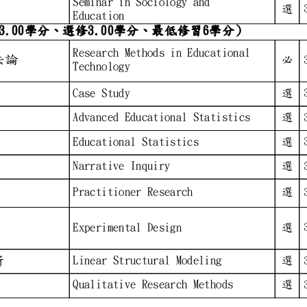
Seminar in Sociology and
教育
選
Education
論)（必修3.00學分、選修3.0
Research Methods in Educa
研究方法論
必
Technology
Case Study
選
統計學
Advanced Educational Stat
選
Educational Statistics
選
Narrative Inquiry
選
究
Practitioner Research
選
Experimental Design
選
模型分析
Linear Structural Modelin
選
Qualitative Research Meth
選
究)