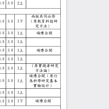
2上
3.0
3.0
0學分、最低修習6學分）
兩組共同必修
tional
1下
（原教育科技研
3.0
3.0
究方法）
1上
 碩博合開
3.0
3.0
istics
1上
3.0
3.0
1上
 碩博合開
3.0
3.0
1上
3.0
3.0
 （原實踐者研究
1上
3.0
3.0
方法論）
碩博合開（原行
1上
為科學研究基本
3.0
3.0
實驗設計）
g
1上
3.0
3.0
ods
1下
碩博合開
3.0
3.0