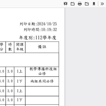
Current
Presentation
Open
Print
Download
To
View
Mode
學
列印日期:2024/10/25
表
列印時間:10:19:32
年度別:112學年度
學
時
開課
備註
分
數
年級
分、最低修習30學分）
分）
ctional
 教學傳播科技組
1上
3.0
3.0
必修
1下
兩組共同必修
3.0
3.0
estern
1上
3.0
3.0
ories
1下
3.0
3.0