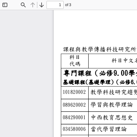
of 3
Toggle
Find
Previous
Next
Sidebar
課程與教學傳播
科目
科目
代碼
專門課程（必修
基礎課程(基礎學理
教學科技
101820002
學習與教
089620002
中西教育
084290001
當代學習
034580006