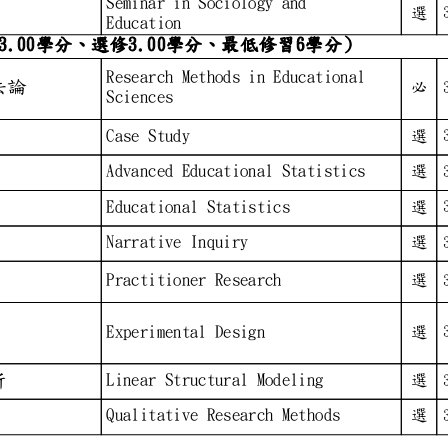
Seminar in Sociology and
教育
選
Education
論)（必修3.00學分、選修3.0
Research Methods in Educa
研究方法論
必
Sciences
Case Study
選
統計學
Advanced Educational Stat
選
Educational Statistics
選
Narrative Inquiry
選
究
Practitioner Research
選
Experimental Design
選
模型分析
Linear Structural Modelin
選
Qualitative Research Meth
選
究)