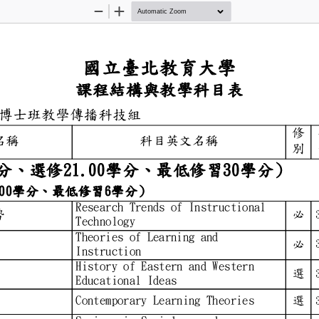
Zoom
Zoom
Out
In
國立臺北教育大
課程結構與教學科目
科技研究所博士班教學傳播科技組
修
中文名稱
科目英文名稱
別
9.00學分、選修21.00學
)（必修6.00學分、最低修習6學
Research Trends of Instru
研究趨勢
必
Technology
Theories of Learning and
學理論
必
Instruction
History of Eastern and W
思想史
選
Educational Ideas
理論
Contemporary Learning The
選