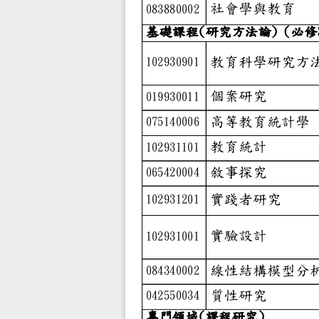
社會學與
083880002
基礎課程(研究方法
教育科學
102930901
個案研究
019930011
高等教育
075140006
教育統計
102931101
敘事探究
065420004
實踐者研
102931201
實驗設計
102931001
線性結構
084340002
質性研究
042550034
專門領域(課程研