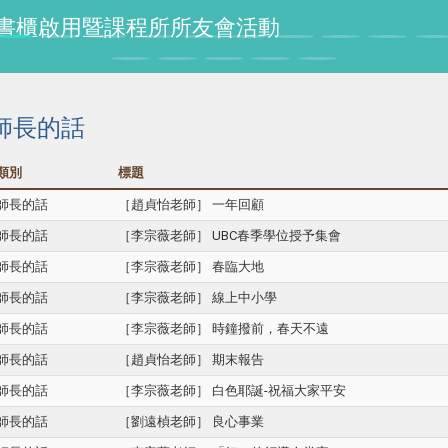
授紀念書櫃啟用暨課程所所友會活動
師長的話
類別
標題
師長的話
［趙貞怡老師］ 一年回顧
師長的話
［李宗薇老師］ UBC春季學位授予集會
師長的話
［李宗薇老師］ 春臨大地
師長的話
［李宗薇老師］ 線上中小學
師長的話
［李宗薇老師］ 時鐘撥前，春天不遠
師長的話
［趙貞怡老師］ 期末報告
師長的話
［李宗薇老師］ 白色耶誕-祝福大家平安
師長的話
［劉遠楨老師］ 良心事業