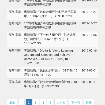
歷年演講
108學年度第1學期教育傳播與科技領域
2021-05-25
專題演講與學術活動
歷年演講
專題演講:「數位教學設計多元應用與觀
2019-11-27
摩」108年12月11日(三) 09:00~12:00
歷年演講
107學年度第2學期教育傳播與科技領域
2019-11-27
專題演講與學術活動
歷年演講
專題演講:「下一代人機介面—對話式互
2019-11-06
動介面設計」108年11月27日(三)
18:30~21:30
歷年演講
專題演講:「Digital Lifelong Learning:
2019-05-16
Understand, Uncover, and Achieve
Ourselves」108年5月30日(四)18：
30~21：30
歷年演講
專題演講:「數位社群行銷」108年5月15
2019-05-01
(三) 18：00~21：00
歷年演講
專題演講:「從有效教學論教育評鑑」108
2019-03-11
年3月25日(一)18:30-21:30
最前
1
2
3
4
5
上一頁
下一頁
最後