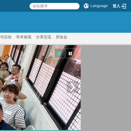
Language
登入
:::
与活动
学术表现
分享交流
所友会