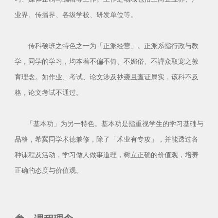
业界、传播界、各级学校、研发单位等。
传科硕班之特色之一为「正派经营」。正派系指行政与教
学，同学的学习，均本着不偏不倚、不媚俗、不譁众取宠之教
育理念。如作业、考试、论文涉及抄袭且查证属实，该科不及
格，论文考试不通过。
「基本功」为另一特色。基本功是指重视学生的学习基础与
品格，希冀同学术德兼修，除了「术业有专攻」，并能透过各
种课程及活动，学习做人做事道理，树立正确的价值观，培养
正确的态度与价值观。