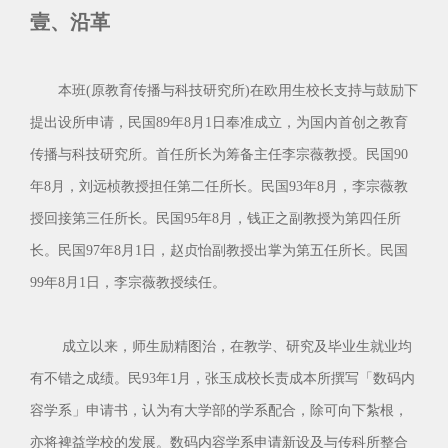
壹、沿革
本班(原教育传播与科技研究所)在欧用生校长支持与鼓励下
提出设所申请，民国89年8月1日奉准成立，为国内首创之教育
传播与科技研究所。首任所长为筹备主任李宗薇教授。民国90
年8月，刘远桢教授担任第二任所长。民国93年8月，李宗薇教
授回接第三任所长。民国95年8月，钱正之副教授为第四任所
长。民国97年8月1日，赵贞怡副教授出掌为第五任所长。民国
99年8月1日，李宗薇教授续任。
成立以来，师生励精图治，在教学、研究及毕业生就业均
有不错之成绩。民93年1月，张玉成校长责成本所撰写「数码内
容学系」申请书，认为有大学部的学系配合，除可向下紮根，
亦将裨益学校的发展。数码内容学系申请新设及与传科所整合