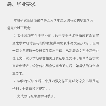
肆、毕业要求
本班研究生除须修毕符合入学年度之课程架构毕业学分，
需完成以下规定
:
1.
硕士班研究生于毕业前，须于专业学术刊物或有论文审
查之学术研讨会与指导教授共同发表小论文至少1篇，但同
一篇文章仅限一位研究生提出申请。已发表论文至少需于办
理论文口试该学期缴交相关足资证明之文件，填具毕业需求
审查申请表，经教传小组会议审查通过后，始得认为符合毕
业要求。
2.
学位考试结束后一个月内缴交修正完成之论文书册及电
子档，册数依校方规定。。
3.
完成教传组学生学习手册
。