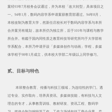
案经93年7月校务会议通过，并为本校「改大转型」具体项目之
一。94年1月，数码内容学系申请案获教育部通过。94年8月，
本校改制为教育大学，然新任庄校长对于数码内容学系与本所
合并案另有规划，故本所仍为独立所，后于101年与课程与教学
所合并。有鑑于国内同性质之教育科技等研究所均于大学部有
学系配合，本所乃申请开设「多媒体创作与动画」学程，多媒
体学程于98年1月成立，供本校大学部二年级以上同学修习。
贰、目标与特色
本班整合教育、传播与科技三领域，为连结性的学门。透
过专业、实作取向，培养具资讯、多媒体技能，有科技与人文
理念的专才，从事教育训练、教材研发、资讯工程、数码学
习、媒体企制与编辑等工作。工作之场域包括工商企业界、产