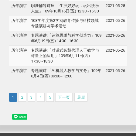
历年演讲
职涯辅导讲座:「生涯好好玩，玩出快乐
2021-05-28
人生」109年10月16日(五) 12:30~15:30
历年演讲
108学年度第2学期教育传播与科技领域
2021-05-26
专题演讲与学术活动
历年演讲
专题演讲:「
运算思维与科学创造力
」109
2021-05-26
年6月19日(五) 14:30~16:30
历年演讲
专题演讲:「对话式智慧代理人于教学与
2021-05-26
评量上的应用」109年6月11日(四)
17:30~18:30
历年演讲
专题演讲:「
AI
机器人教学与实务
」109年
2021-05-26
6月4日(四) 09:00~12:00
1
2
3
4
5
下一页
最后
Share