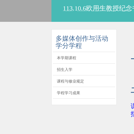
113.10.6欧用生教
:::
多媒体创作与活动
学分学程
本学期课程
招生入学
课程与修业规定
学程学习成果