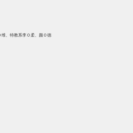
Ｏ
维、特教系李
Ｏ
柔、颜
Ｏ
德