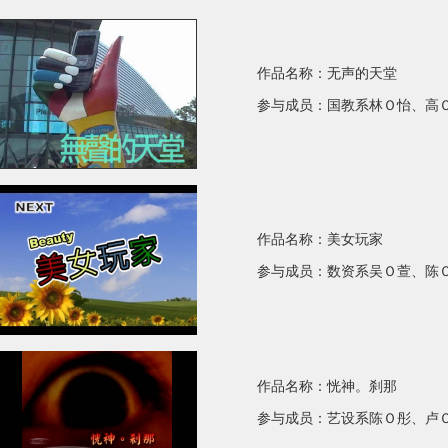
作品名称：无声的天堂
参与成员：
国教系林Ｏ怡、高
作品名称：美女玩家
参与成员：数资系吴
Ｏ
萱、陈
作品名称：恍神。刹那
参与成员：艺设系陈
Ｏ
彤、卢