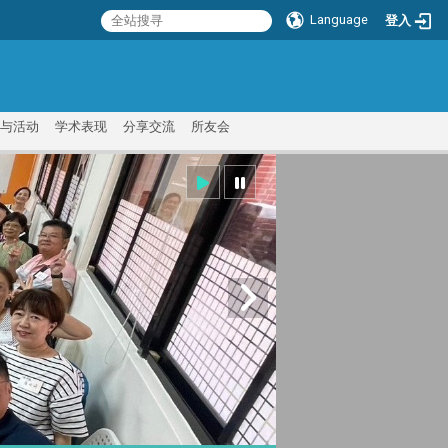
Language
登入
:::
与活动
学术表现
分享交流
所友会