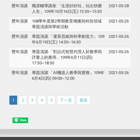
歷年演講
職涯輔導講座:「生涯好好玩，玩出快樂
2021-05-28
人生」109年10月16日(五) 12:30~15:30
歷年演講
108學年度第2學期教育傳播與科技領域
2021-05-26
專題演講與學術活動
歷年演講
專題演講:「
運算思維與科學創造力
」109
2021-05-26
年6月19日(五) 14:30~16:30
歷年演講
專題演講:「對話式智慧代理人於教學與
2021-05-26
評量上的應用」109年6月11日(四)
17:30~18:30
歷年演講
專題演講:「
AI
機器人教學與實務
」109年
2021-05-26
6月4日(四) 09:00~12:00
1
2
3
4
5
下一頁
最後
Share