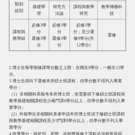
類別
基礎學
研究方
課程與教學
教學傳播科
組別
理
法論
研究
技
必修3學
必修3學
必修3學
課程與
分
分
分；至少選
選修
教學組
選修3學
選修3學
修9學分(共
分
分
12學分)
2.博士生每學期修課學分數之上限：在職生9學分，一般生12學
分。
3.博士生得向下選修本所碩士班課程，但學分數不得列入畢業
學分：
（1）非相關科系報考本所博士班，依需要得下修碩士班課程與
教學基礎相關課程至少兩門課6學分以上，但學分數不得列入畢
業學分。
(2）外籍學生非相關科系者申請本所博士班須下修碩士班課程
與教學基礎相關課程至少3門課9學分以上，但學分數不列入畢
業學分
4.跨選學分：跨班別、所間、或校際跨修之課程必須經所長同