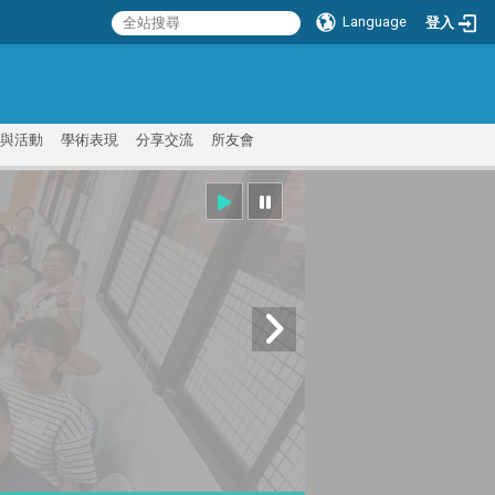
Language
登入
:::
與活動
學術表現
分享交流
所友會