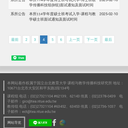
学传播科技组(B组)面试通知及面试时间
系所公告
学年度硕士班考试入学
课程与教
2025-02-10
本所114
-
学硕士班面试通知及面试时间
最前
2
3
4
5
6
上一页
下一页
最后
Share
本网站着作权属于国立台北教育大学 课程与教学传播科技研究所 地址：
10671台北市大安区和平东路2段134号
课程组 电话：(02)27321104 #62139、62143 传真：(02)2378-0439 电
子邮件：gici@tea.ntue.edu.tw
教传组 电话：(02)27321104 #63452、63453 传真：(02)2736-1037 电
子邮件：ect@tea.ntue.edu.tw
网站导览