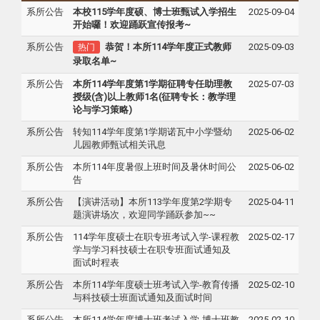
系所公告
本校115学年度硕、博士班甄试入学招生
2025-09-04
开始囉！欢迎踊跃宣传报考~
系所公告
恭贺！本所114学年度正式教师
2025-09-03
热门
录取名单~
系所公告
本所114学年度第1学期征聘专任助理教
2025-07-03
授级(含)以上教师1名(征聘专长：教学理
论与学习策略)
系所公告
转知114学年度第1学期诺瓦中小学暨幼
2025-06-02
儿园教师甄试相关讯息
系所公告
本所114年度暑假上班时间及暑休时间公
2025-06-02
告
系所公告
【演讲活动】本所113学年度第2学期专
2025-04-11
题演讲场次，欢迎同学踊跃参加~~
系所公告
114学年度硕士在职专班考试入学-课程教
2025-02-17
学与学习科技硕士在职专班面试通知及
面试时程表
系所公告
本所114学年度硕士班考试入学-教育传播
2025-02-10
与科技硕士班面试通知及面试时间
系所公告
本所114学年度博士班考试入学-博士班教
2025-02-10