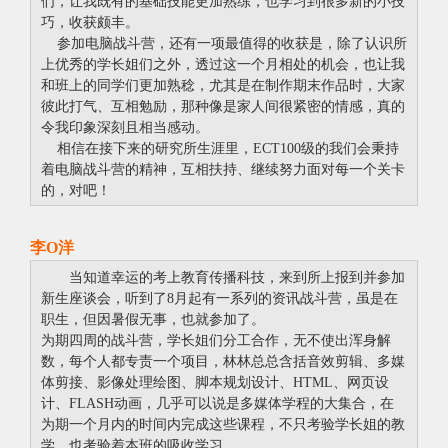
们，让我既有的基础技能更加熟练，也学习到很多新的小技
巧，收获颇丰。
参加电脑战斗营，还有一项最值得的收获是，除了认识所
上优秀的学长姐们之外，透过这一个月相处的机会，也让我
和班上的同学们更加熟稔，尤其是在制作期末作品时，大家
彼此打气、互相勉励，那种像是家人间很紧密的情感，真的
令我印象深刻且相当感动。
相信在接下来的研究所生涯里，ECT100级的我们会秉持
着电脑战斗营的精神，互相扶持、继续努力面对每一个关卡
的，对吧！
李O洋
当知道幸运的考上教育传播科技，来到所上报到并参加
新生座谈会，听到了8月起有一系列的资讯战斗营，虽是在
职生，但因暑假无事，也就参加了。
为期四周的战斗营，学长姐们分工合作，无不使出浑身解
数，每个人都专责一个项目，林林总总含括音效剪辑、多媒
体剪接、影像处理绘图、脚本规划设计、HTML、网页设
计、FLASH动画，几乎可以说是多媒体学程的大集合，在
为期一个月内的时间内完成这些课程，不只考验学长姐的教
学、也考验着本班的吸收学习。