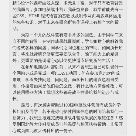
精心设计的课程由浅入深、多元且丰富。对于只有教育背景
的我而言，参加电脑战斗营让我获益良多，就学前能先有一
些CSS、HTML程式语言的基础以及制作网页与多媒体运用
的先备知识，对于未来在研究所实作课程上有相当大的帮
助。
为期一个月的战斗营有着非常多的回忆。由于同学们来
自不同的背景，在制作成果战展期间，学长姐耐心的解答我
们各式各样的问题，同学们之间也相互的帮助。如同所长所
言，将来就读研究所更需要团队合作。除了能力上的精进
外，更重要的是调适心态以便更快适应研究所的生活！
在参加电脑战斗营以前，从来不曾想过自己可以设计一
个网站亦或是完成一项FLASH动画，但在参加完此次的成
果展，学着去找问题、问问题。而学长姐的建议也相当受
用，传授着如果是他们会怎么做，有什么地方需要修改，可
以使用哪些方法！我想这些都是战斗营带给我的进步与成
长。
最后，再次感谢帮助过100级电脑战斗营所有成员的学
长姐们及同学，若不是你们牺牲回家休息的时间陪着我们一
起努力，我想是很难完成电脑战斗营成果展的艰钜任务！感
受到国北教大传科所成员们的温暖与相互扶持帮助，非常开
心成为国北教大传科所的一份子。