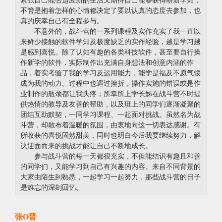
紧张自己能否适应新的生活又期待自己能够获得崭新学知，
不管是抱着怎样的心情都决定了要以认真的态度去参加，也
真的庆幸自己有全程参与。
不意外的，战斗营的一系列课程及实作充实了我一直以
来鲜少接触的软件学知及极度缺乏的实作经验，越是学习越
是感到喜悦。除了认知有趣的各类科技软件，甚至要自行操
作新学的软件，实际制作出充满自身想法和创意内涵的作
品，着实考验了我的学习及运用能力，能学是福及不愿气馁
成为我的动力。过程中也遇过挫折，操作实施的错误或是作
业制作的瓶颈都让我头疼；所幸所上学长姊在战斗营不时提
供热情的教导及友善的帮助，以及班上的同学们逐渐凝聚的
团结互助默契，一同学习课程、一起面对挑战。虽然名为战
斗营，却散布着温暖的氛围，由衷地向这一切表达感谢。有
所收获的喜悦固然甜美，同时也明白今后我要继续努力，解
决迎面而来的挑战才能让自己不断地成长。
参与战斗营的每一天都很充实，不但能结识有趣且和善
的同学们，又能学习到自己有兴趣的内容。来自不同背景的
大家由陌生到熟悉，一起学习一起努力，那些战斗营的日子
是难忘的深刻回忆。
张O晋