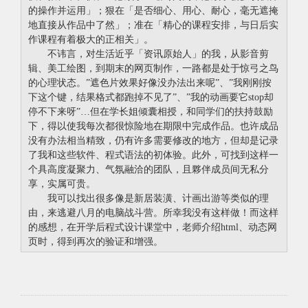
的操作并运用」；狠在「是否细心、用心、耐心，毫无遮掩
地直接从作品中了然」；准在「精心的课程安排，与日后实
作课程有着极大的正相关」。
不讳言，对生活近乎「资讯原始人」的我，从影音剪
辑、美工绘图，到期末的网页制作，一路都是处于惊弓之鸟
的心理状态。”遮色片效果好像没办法出来呢”、”我刚刚按
下这个键，结果格式都跑掉不见了”、”我的动画要它stop却
停不下来呀”…但在学长姐倾囊相授，和同学们的扶持鼓励
下，得以使我每次都很惊险地在期限中完成作品。也许成品
没有办法相当精致，仍有许多需要修改的地方，但却是记录
了我和这些软件、程式语法的初体验。此外，可找到这样一
个具高度凝聚力、气氛融洽的团队，且夥伴成员间无私分
享，实属可贵。
我可以找出很多像是新居装潢、计画出游等类似的理
由，来逃避八月的电脑战斗营。所幸我没有这样做！而这样
的感想，在开学后程式设计课堂中，老师介绍html、动态网
页时，得到再次的验证和增强。