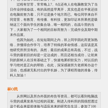
过程有甘苦，常常晚上7、8点还有人在电脑教室为了当
日作业持续奋战，有的虽然提早离开，其实也是在半夜还挂
在电脑前努力着，只不过是换个地方而已。每位同学来自不
同背景，有教育、有传播、有科技，更加印证本所果然是吸
纳这三个面向学生的集合场，唯一相同的，在战斗营的当
下，大家都为了一个相同的目标而努力：完成作业及期中期
末作品展。
也因为如此，在短短期间之内，班上同学因此而更加熟
络，并懂得合作学习，培养了特殊的革命情感，这应该是其
他研究所所没有的。虽然，最后的成果总有高低，不过，战
斗营的最初目的却是一定达成的，而且还相当成功，让初来
到的新鲜人在没有基础之下，快速地累积软实力，对以后的
学习绝对是正向的帮助，在此，深深感谢所方老师筹办这个
活动，也感谢无私付出的学长姊，为了课程而做的准备，传
科人加油！
林O民
从所网以及所办外面的布告等资讯，都可以看到电脑战
斗营的成果发表与过程的花絮。刚进入传科所的我很想透过
这个机会来提前体验与适应未来的研究生生活，参加了100