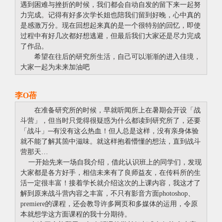
遇到困难与挫折的时候，我们都会自动自发的留下来一起努
力完成。记得有好多次学长姐也陪我们留到好晚，心中真的
是感激万分。现在回想起来真的是一个很特别的回忆，即使
过程中有好几次都好想逃避，但最后我们大家还是尽力完成
了作品。
希望在往后的研究所生活，自己可以渐渐的进入佳境，
大家一起为未来加油吧
李O蓓
在准备研究所的时候，早就听闻所上在暑期会开设「战
斗营」，但当时只觉得很疑惑为什么都读到研究所了，还要
「战斗」─有没有这么热血！但人总是这样，没有亲身体验
就不能了解其箇中滋味。就这样抱着懵懂的想法，直到战斗
营那天…
一开始先来一场自我介绍，借此认识班上的同学们，发现
大家都是各方好手，相信未来有了良师益友，在传科所的生
活一定很丰富！接着学长就介绍这次的上课内容，我这才了
解到原来战斗营内容之丰富，不只有影音方面photoshop、
premiere的课程，还会教导许多网页和多媒体的运用，令原
本就想学这方面课程的我十分期待。