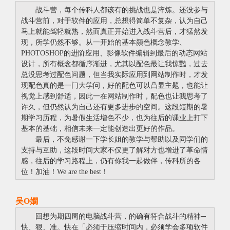
战斗营，每个传科人都该有的挑战也是淬炼。还没参与
战斗营前，对于软件的应用，总想得简单不复杂，认为自己
马上就能驾轻就熟，然而真正开始进入战斗营后，才猛然发
现，所学仍然不够。从一开始的基本颜色概念教学、
PHOTOSHOP的进阶应用、影像软件编辑到最后的动态网站
设计，所有概念都循序渐进，尤其以配色最让我惊豔，过去
总没思考过配色问题，但当我实际应用到网站制作时，才发
现配色真的是一门大学问，好的配色可以凸显主题，也能让
视觉上感到舒适，因此一在网站制作时，配色也让我思考了
许久，但仍然认为自己还有更多进步的空间。这段短期的暑
期学习历程，为暑假生活增色不少，也为往后的课业上打下
基本的基础，相信未来一定能创造出更好的作品。
最后，不免感谢一下学长姐的教学与帮助以及同学们的
支持与互助，这段时间大家不仅更了解对方也增进了革命情
感，往后的学习路程上，仍有你我一起做伴，传科所的各
位！加油！We are the best！
吴O嫺
回想为期四周的电脑战斗营，的确有符合战斗的精神─
快、狠、准。快在「必须于压缩时间内，必须学会多项软件