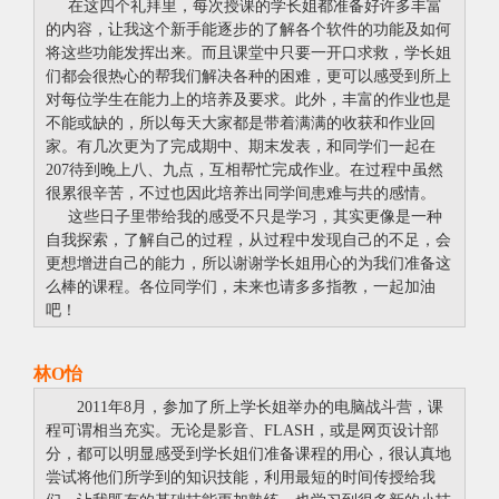
在这四个礼拜里，每次授课的学长姐都准备好许多丰富
的内容，让我这个新手能逐步的了解各个软件的功能及如何
将这些功能发挥出来。而且课堂中只要一开口求救，学长姐
们都会很热心的帮我们解决各种的困难，更可以感受到所上
对每位学生在能力上的培养及要求。此外，丰富的作业也是
不能或缺的，所以每天大家都是带着满满的收获和作业回
家。有几次更为了完成期中、期末发表，和同学们一起在
207待到晚上八、九点，互相帮忙完成作业。在过程中虽然
很累很辛苦，不过也因此培养出同学间患难与共的感情。
这些日子里带给我的感受不只是学习，其实更像是一种
自我探索，了解自己的过程，从过程中发现自己的不足，会
更想增进自己的能力，所以谢谢学长姐用心的为我们准备这
么棒的课程。各位同学们，未来也请多多指教，一起加油
吧！
林O怡
2011年8月，参加了所上学长姐举办的电脑战斗营，课
程可谓相当充实。无论是影音、FLASH，或是网页设计部
分，都可以明显感受到学长姐们准备课程的用心，很认真地
尝试将他们所学到的知识技能，利用最短的时间传授给我