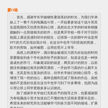
廖O瑜
首先，感谢学长学姊牺牲暑假美好的时光，为我们学弟
妹上了一整个月的电脑战斗营，一开始要参加这个战斗营其
实是既期待又怕受伤害的心情，虽然在念大学的时候有稍微
接触到一点剪接相关的软件，但是离开学校一阵子对于回到
校园上课还是感到些许的陌生，记得第一次的期中作业是用
PPT的方式呈现自我介绍，在这当中也学习到音效的剪接，
影片的剪辑，如何修图，运用在照片上等等…
虽然上的课程中，偶尔都会被感压力因为在短短的时间
里要吸收到各个学长姐所给予的新知识，知道这也是一种快
速成长的学习，印象最深刻的就是，网页设计的部分，以前
都没有接触过相关的网页课程，一开始学习真的什么都不太
懂，尤其是有点复杂的语法，但学长学姐们的细心指导，也
增强了我一些的信心，最终也顺利完成了期末的作品，虽然
做的不是很好但是在这当中也学习到了许多事情，也因为战
斗营让班上同学更能多多认识彼此。
除了感谢学长学姐们无私给予的指导之外，也要感谢因
为有电脑战斗营才知道自己不懂的地方还很多需要补足的，
希望未来的研究所生活能够学习到各方面不同的领域，扩展