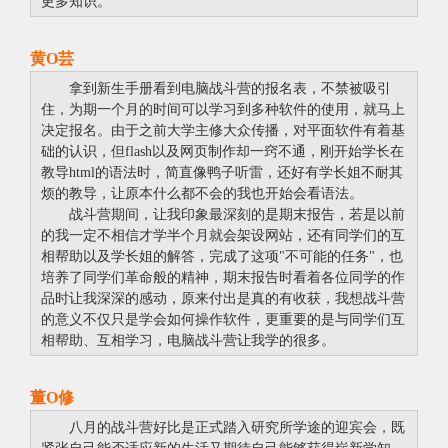
更多知识。
黄O芸
拿到新生手册看到电脑战斗营的报名表，不禁被吸引
住，为期一个月的时间可以学习到多种软件的使用，就马上
决定报名。由于之前大学主修大众传播，对平面软件有着基
础的认识，但flash以及网页制作却一窍不通，刚开始学长在
教导html的语法时，简直像鸭子听雷，还好有学长姐不耐其
烦的教导，让原本什么都不会的我也开始会看语法。
战斗营期间，让我印象最深刻的是期末报告，若是以前
的我一定不相信才学半个月就会架设网站，还有同学们的互
相帮助以及学长姐的解答，完成了这项"不可能的任务"，也
培养了同学们革命般的精神，期末报告时看着各位同学的作
品时让我深深的感动，原来付出是真的有收获，我想战斗营
的意义不仅只是学会如何操作软件，更重要的是与同学们互
相帮助、互相学习，电脑战斗营让我学的很多。
董O修
八月的战斗营好比是正式踏入研究所学途的迎宾会，既