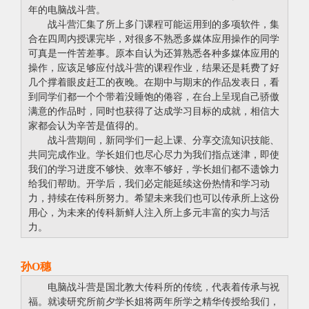
年的电脑战斗营。
战斗营汇集了所上多门课程可能运用到的多项软件，集
合在四周内授课完毕，对很多不熟悉多媒体应用操作的同学
可真是一件苦差事。原本自认为还算熟悉各种多媒体应用的
操作，应该足够应付战斗营的课程作业，结果还是耗费了好
几个撑着眼皮赶工的夜晚。在期中与期末的作品发表日，看
到同学们都一个个带着没睡饱的倦容，在台上呈现自己骄傲
满意的作品时，同时也获得了达成学习目标的成就，相信大
家都会认为辛苦是值得的。
战斗营期间，新同学们一起上课、分享交流知识技能、
共同完成作业。学长姐们也尽心尽力为我们指点迷津，即使
我们的学习进度不够快、效率不够好，学长姐们都不遗馀力
给我们帮助。开学后，我们必定能延续这份热情和学习动
力，持续在传科所努力。希望未来我们也可以传承所上这份
用心，为未来的传科新鲜人注入所上多元丰富的实力与活
力。
孙O穗
电脑战斗营是国北教大传科所的传统，代表着传承与祝
福。就读研究所前夕学长姐将两年所学之精华传授给我们，