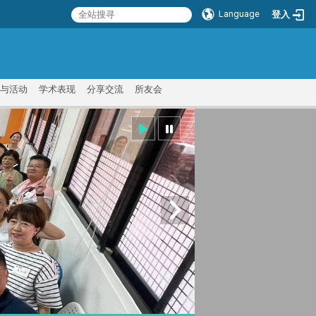
Language
登入
:::
与活动
学术表现
分享交流
所友会