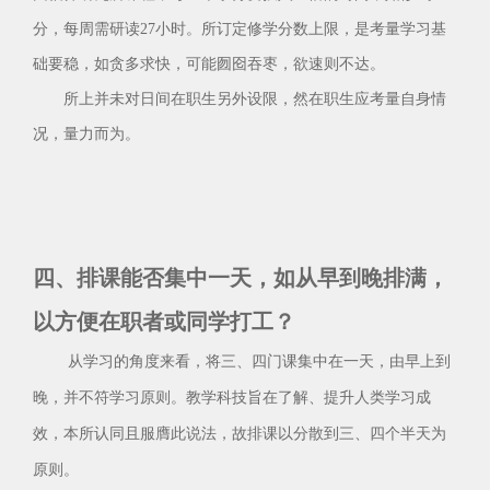
分，每周需研读27小时。所订定修学分数上限，是考量学习基
础要稳，如贪多求快，可能囫囵吞枣，欲速则不达。
所上并未对日间在职生另外设限，然在职生应考量自身情
况，量力而为。
四、排课能否集中一天，如从早到晚排满，
以方便在职者或同学打工？
从学习的角度来看，将三、四门课集中在一天，由早上到
晚，并不符学习原则。教学科技旨在了解、提升人类学习成
效，本所认同且服膺此说法，故排课以分散到三、四个半天为
原则。