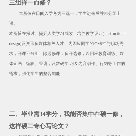
三组择一而修？
本所仅在日间入学考为三选一，学生进来后并未分组上
课。
本所旨在探讨、提升人类学习成效，培养教学设计( instructional
design)及资讯多媒体相关人才。为因应同学的个殊性与职场需
求，开课不分组，除必修课，多开选修，以因应教育训练、媒
体企画、编辑、采访，及数码学 习及内容创作、行销等工作的
需求，强化学生的整合知能。
二、毕业需34学分，我能否集中在硕一修，
这样硕二专心写论文？