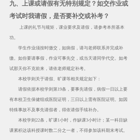
九、上课或请假有无特别规定？如交作业或
考试时我请假，是否要补交或补考？
上课的礼节与规矩，课业要求及请假，请参考本所基本
功。
学生作业须按时缴交，如病假，请与老师联系并完成补
缴。如你要请事假，作业可事先交，或当天请同学代交。如考
试那天你不克前来，请依老师规定补考。
本校学则关于请假、旷课等相关规定如下：
请假依据本校学则第19条，要事先请假，病假一日以上要
有本校卫生保健组或医院证明，三日以上需有医院证明。如因
特殊事故不及事先请假者，得依请假手续补办。
本校学则22条，旷课1小时，作缺课3小时计；某一科目缺
课累积达该科授课时数二分之一者，不得参加该科期末考试。