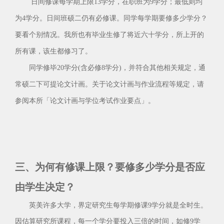
日间修课每学期上限13学分，在职班为9学分；最低则均
为4学分。日间班硕二仍有必修课。同学每学期要修多少学分？
要看个别情况。我所也有毕业生修了将近六十学分，所上开的
所有课，该生都修习了。
同学修毕20学分(含必修8学分)，并符合其他相关规定，通
常硕二下可提论文计画。关于论文计画与作业流程等规定，请
参阅本所「论文计画与学位考试作业要点」。
三、为何有修课上限？要修多少学分是否应
由学生决定？
英美许多大学，界定研究生每学期修课9学分就是全时生。
因估算研究所课程，每一个学分要投入三倍的时间，如修9学