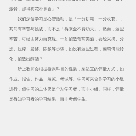
澈骨，那得梅花朴鼻香」？
我们深信学习是心智活动，是「一分耕耘、一分收获」，
其间有辛苦与挑战，而不是「得来全不费功夫」。然而，这些
辛苦，可经由努力而克服。一如酿造葡萄美酒，要经采摘、分
选、压榨、发酵、陈酿等步骤，如没有这些过程，葡萄何能转
化，酿造出醇酒？
所上教师会根据授课科目的性质，采适宜的评量方式，如
作业、报告、作品、展览、考试等。学习可采合作学习的小组
进行，但学习的主体仍是个别学习者，而非小组。同样，评量
是得知学习者的学习结果，而非考倒学生。