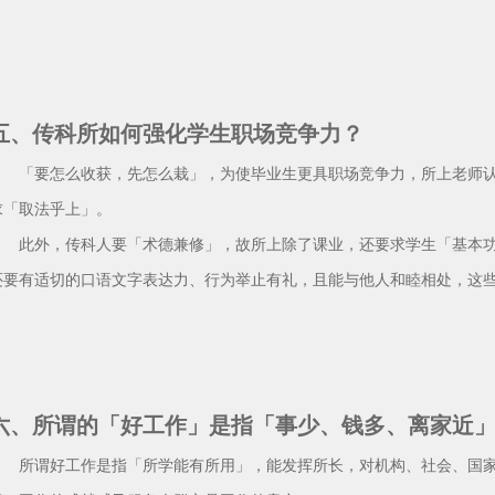
五、传科所如何强化学生职场竞争力？
「要怎么收获，先怎么栽」，为使毕业生更具职场竞争力，所上老师认
求「取法乎上」。
此外，传科人要「术德兼修」，故所上除了课业，还要求学生「基本功
还要有适切的口语文字表达力、行为举止有礼，且能与他人和睦相处，这
六、所谓的「好工作」是指「事少、钱多、离家近
所谓好工作是指「所学能有所用」，能发挥所长，对机构、社会、国家