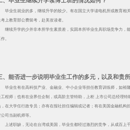
二、毕业生继续升学读博士班的情况如何？
毕业生就业的多，继续升学的较少。有在国立大学读电机所或教育相关
生考上教育部公费留考，赴美攻读者。
继续升学的少并非本所学生素质差，实因本所毕业生具职场竞争力，能
工作。
三、能否进一步说明毕业生工作的多元，以及和贵
毕业生有在高科技产业、金融业、中小企业等担任教育训练师，如裕隆
任工程师；也有在业界任企制，或高阶主管特助，上柜 上市公司总经理特
员，在大学任行政专员；亦有在报社担任编辑或记者；有在美国金融机构担
空公司当副机师等。
上述职缺，无论在台湾或美国，毕业生都经过激烈的竞争，从成百上千