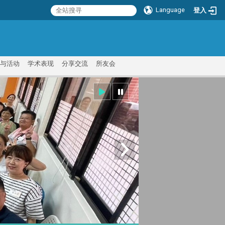
Language
登入
:::
与活动
学术表现
分享交流
所友会