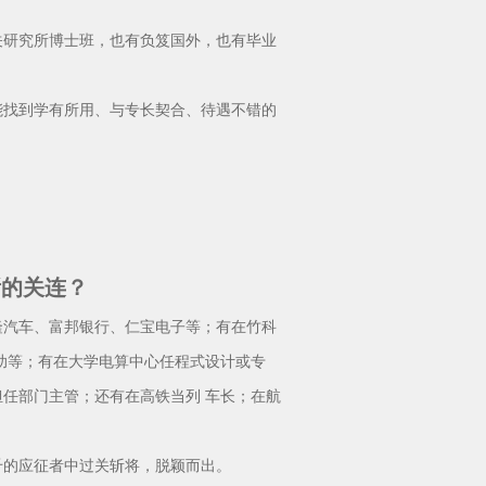
研究所博士班，也有负笈国外，也有毕业
找到学有所用、与专长契合、待遇不错的
所的关连？
汽车、富邦银行、仁宝电子等；有在竹科
助等；有在大学电算中心任程式设计或专
任部门主管；还有在高铁当列 车长；在航
的应征者中过关斩将，脱颖而出。