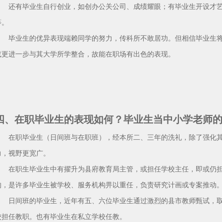
还有毕业生自行创业，如创办公关公司、成绩耀眼；有毕业生开设才艺
等。
毕业生的优异表现端赖同学的努力，传科所不敢居功。但相信毕业生将
或更进一步与其大学所学整合，故能在职场有出色的表现。
四、在职毕业生的表现如何？毕业生当中小学老师
在职毕业生（日间班与在职班），经本所二、三年的洗礼，除了强化其
力，视野更宽广。
在职生毕业生中有擢升为县府教育局主管，或担任学校主任，即或仍担
的，是许多毕业生被学校、服务机构畀以重任，负责研究计画或专案推动
日间班的毕业生，近年有五、六位毕业生通过激烈的县市教师甄试，取
校担任教职。也有毕业生在私立学校任教。