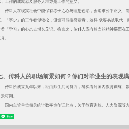
标；工作的成就感及服务人群亦是工作的意义。
传科人在现实社会中能保有赤子之心与理想色彩，会追求公平正义、造
值。「事少」的工作看似轻松，但也可能推衍塞责，这样 极容易被取代；
本着「学习」的心态去增长见识。换言之，传科人应有相当的精神层面在工
工具。
七、传科人的职场前景如何？你们对毕业生的表现
传科所成立九年以来，经由师生共同努力，确实看到国内教育训练、数
前景可期。
国内主管单位相关统计数字也印证此点，关于教育训练、人力资源等方
Share