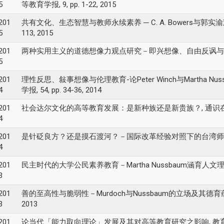
5
等教育学报, 9, pp. 1-22, 2015
201
共有文化、生态智慧与教师永续素养 ─ C. A. Bowers与郭实渝观点之
5
113, 2015
201
两种实用主义的道德想像力观点研究－即兴想像、自由反讽与道德教
5
201
理性反思、敍事想像与伦理教育-论Peter Winch与Martha N
4
学报, 54, pp. 34-36, 2014
201
社会达尔文化的高等教育发展：是新种族还是新贵族？, 通识在线, 54, p
4
201
是针砭良方？还是摸石渡河？－国际改革经验对照下的台湾师资培育
4
201
民主时代的大学公民素养教育－Martha Nussbaum涵育人文理念
3
201
善的至高性与脆弱性－Murdoch与Nussbaum的立场及其德育蕴义, 教育研
3
2013
201
论当代「能力取向理论」发展及其对高等教育研究之影响, 教育科学期刊, vol