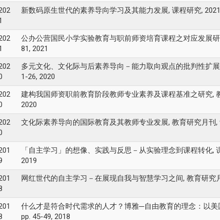
202
新数码原生世代的素养导向学习及其能力发展, 课程研究, 202
1
202
公办公营国民小学实验教育与职前师资培育课程之对应发展研究, 中正教育研究,
1
81, 2021
202
多元文化、文化际与后素养导向－能力取向观点的批判性扩展, 课程与教学研
0
1-26, 2020
202
建构我国师资职前教育阶段教师专业素养及课程基准之研究, 教育科学研究期刊,
0
2020
202
文化际素养导向的国际教育及其教师专业发展, 教育研究月刊, vol. 312,
0
201
「自主学习」的想像、实践与反思－从实验理念到课程转化, 课程研究期刊, vo
9
2019
201
网红世代的自主学习－在展现自我与智慧学习之间, 教育研究月刊, vol. 29
8
201
什么才是符合时代需求的人才？博雅─自由教育的理念：以美国早期大学
8
pp. 45-49, 2018