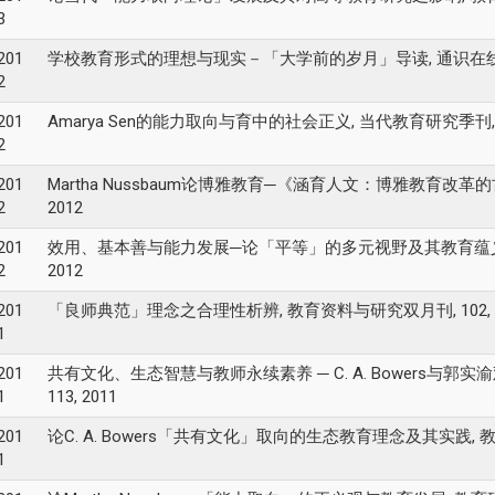
3
201
学校教育形式的理想与现实－「大学前的岁月」导读, 通识在线, 43, pp
2
201
Amarya Sen的能力取向与育中的社会正义, 当代教育研究季刊, vol. 20, 
2
201
Martha Nussbaum论博雅教育─《涵育人文：博雅教育改革的古典辩
2
2012
201
效用、基本善与能力发展─论「平等」的多元视野及其教育蕴义, 教育研究集刊,
2
2012
201
「良师典范」理念之合理性析辨, 教育资料与研究双月刊, 102, pp. 1
1
201
共有文化、生态智慧与教师永续素养 ─ C. A. Bowers与郭实渝观点之
1
113, 2011
201
论C. A. Bowers「共有文化」取向的生态教育理念及其实践, 教育科学期刊
1