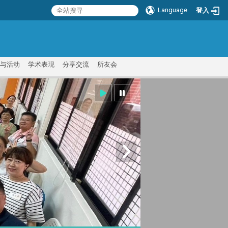
Language
登入
:::
与活动
学术表现
分享交流
所友会