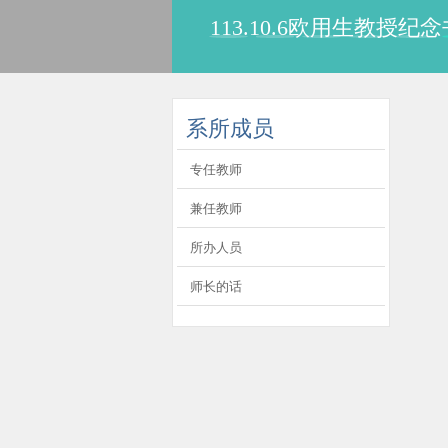
113.10.6欧用生教
:::
系所成员
专任教师
兼任教师
所办人员
师长的话