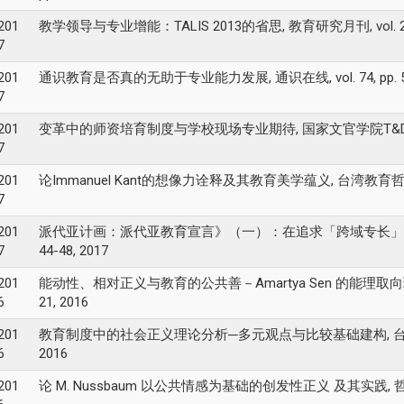
201
教学领导与专业增能：TALIS 2013的省思, 教育研究月刊, vol. 284, p
7
201
通识教育是否真的无助于专业能力发展, 通识在线, vol. 74, pp. 56-
7
201
变革中的师资培育制度与学校现场专业期待, 国家文官学院T&D飞讯, vo
7
201
论Immanuel Kant的想像力诠释及其教育美学蕴义, 台湾教育哲学期刊, vo
7
201
派代亚计画：派代亚教育宣言》（一）：在追求「跨域专长」潮流中重读,
7
44-48, 2017
201
能动性、相对正义与教育的公共善－Amartya Sen 的能理取向理论及
6
21, 2016
201
教育制度中的社会正义理论分析─多元观点与比较基础建构, 台湾教育社会学研
6
2016
201
论 M. Nussbaum 以公共情感为基础的创发性正义 及其实践, 哲学与文化, vo