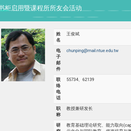
授纪念书柜启用暨课程所所友会活动
姓
王俊斌
名
电
chunping@mail.ntue.edu.tw
子
邮
件
联
55734、62139
络
电
话
职
教授兼研发长
称
研
教育基础理论研究、能力取向(capabil