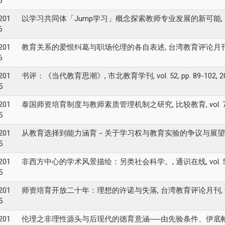
6
201
以学习共同体「Jump学习」概念探索教师专业发展的新可能, 师友月刊, vol
6
201
教育关系的爱恨纠葛与职场伦理的各自表述, 台湾教育评论月刊, vol. 5, (
6
201
书评：《当代教育思潮》, 市北教育学刊, vol. 52, pp. 89-102, 2
5
201
泰国师资培育制度与教师素质管理机制之研究, 比较教育, vol. 79, pp.
5
201
从教育选择到能力涵育－关于学习权与教育实验的争议与展望, 教师天地, vol
5
201
非西方中心的学术风景描绘：另类社会科学。, 通识在线, vol. 50, pp.
5
201
师资培育开放二十年：理想的许诺与失落, 台湾教育评论月刊, vol. 44, 
5
201
伦理之非理性源头与后现代的德育意涵──由先验条件、伊底帕