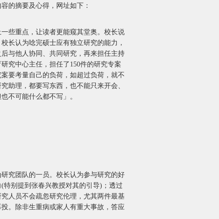
内容的摘要及心得，网址如下：
一些重点，让读者更能窥其堂奥。校长说
。校长认为唸完硕士应有独立研究的能力，
之后与他人协同、共同研究，再来担任主持
育研究中心主任，担任了150件的研究专案
究案要考量自己的负荷，如超过负荷，就不
研究助理，都要写东西，也不能只来开会、
但也不可能什么都不写」。
研究团队的一员。校长认为参与研究的好
(特别提到张春兴教授对其的引导)；透过
研究人员不会疏忽研究伦理，尤其两件最基
再投。除非生重病或家人有重大事故，答应