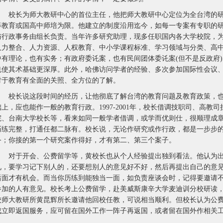
校长为师大教研中心的首位主任，他把师大教研中心定位为全台湾的研
等教育或国高中师培为限。他建立的制度沿用迄今，如每一专案有专职的
与行政事务由组长负责。当年许多研究助理，现多任职国内各大学校院，
人力整合、人力资源、人权教育、中小学课程标准、学习领域与分类、高
中有理论，也有实务；有政府委讬案，也有民间团体委讬案(但不是反政府
也使其术基础更深厚。此外，哈佛访问学者的经验、多次参加国际性会议
对于教育有全面的关照、全方位的了解。
校长说这段时间的经历，让他彻底了解台湾的教育问题及教育政策，也
础上，应也能作一般的教育行政。1997-2001年，校长借调技职司、高教司担任
院、台南大学校长等，看来如同一般学者借调，或学而优则仕，很顺理成
历练完整，打通任都二脉有。校长说，无论作研究或作行政，都是一步步
务；你接的第一个研究案作得好，才有第二、第三个案子。
对于开会、公费留学等，黄校长也从个人经验提出独到看法。他认为出
见，要学习记下别人的，还要想别人的意见好不好，然后再提出自己的意
后面才有机会。而当你历练到能独当一面，如负责座谈会时，记得要邀请
参加的人有意见。校长考上公费留学，赴美威斯康辛大学麦迪训分校研读
校师大教研所黄昆辉所长邀请他回校任教，可说相当顺利。但校长认为公
成立即返国服务，应可留在国外工作一阵子再返国，或者留在国外作相关