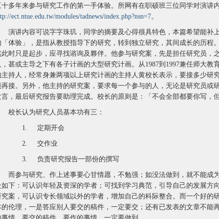
三十多年来参与研究工作的第一手体验。所网有在职硕班三位同学对演讲
ttp://ect.ntue.edu.tw/modules/tadnews/index.php?nsn=7
。
演讲内容可说字字珠玑，同学的摘要及心得很具特色，本篇希望能补上
的「体验」，是指从教授指导下的研究，转到独立研究，其间成长的历程
然此时只是起步，应寻找谘询及夥伴。他参与研究案，先是担任研究员，
人，甚或主导之下有各子计画的大型研究计画。从1987到1997兼任师大教
的主持人，经常身兼两项以上研究计画的主持人黄校长表示，要接多少研
能再接。另外，他主持的研究案，要求每一个参与的人，无论是研究员或
发言，最后研究报告要助理完成。校长的原则是：「不会全部都要你写，
校长认为研究人员基本功有三：
1. 定期开会
2. 交作业
3. 负责研究报告一部份的撰写
而参与研究、作上述事要心甘情愿，不勉强；如没法做到，就不能成为
处如下：可认识年轻及资深的学者；可找到学习典范，引导自己的发展方向
研究案，可认识专长领域以外的学者，增加自己的科际整合。而一个好的
本的伦理，一是答应别人要交的稿件，一定要交；还有已发表的文章不能
的事情、要交的稿件、要作的事情，一定要做到。