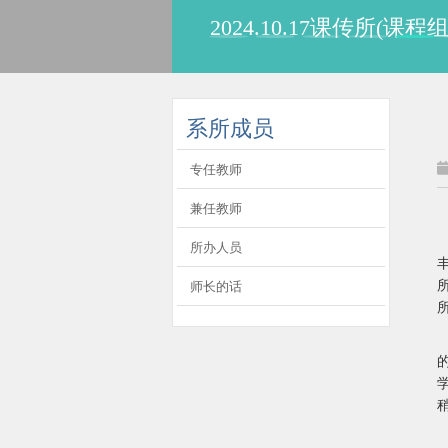
113.10.6欧用生教
:::
系所成员
专任教师
兼任教师
所办人员
师长的话
所