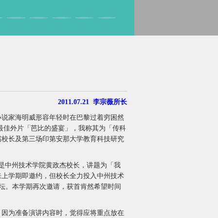
2011.07.21 李宗薇所长
说家海明威形容年轻时在巴黎过着穷困然
年奥斯卡最佳外片「芭比的盛宴」，我称其为「传科
霜校长及第三场印第安那大学教育科技研究
人是中州技术学院黄政杰校长，讲题为「我
来上学期即邀约，但校长全力投入中州技术
论坛。本学期再次邀请，获首肯然希望时间
因为准备演讲内容时，觉得应将重点放在