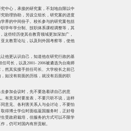
究中心，承接的研究案，不划地自限以中
研究助理协助，另设立组长，研究案的进度
为学界的中间份子。校长参与的研究案包括
中职学年学分制、技职体系课程调整等，其
)，这些经历使其在教育领域更加深加广，
、亚太教育论坛，以及到外国考察等，使他
让他更认识自己，知道他在研究行政的基
司长，以及2001- 2006被遴选为台南师
章，然其实接手担任司长、大学校长之前已
的，如没有前面的历练，就没有后面的职
去参加会议时，先不要急着讲自己的意
见。有意见时要发表，不要只听不说，这样
不同意见、各利害关系人与会讨论，不要怕
，取得博士学位时面临返国服务时，正好母
费生受政府栽培，但服务的方式可以不限学
工作，仍可对国内有所贡献。