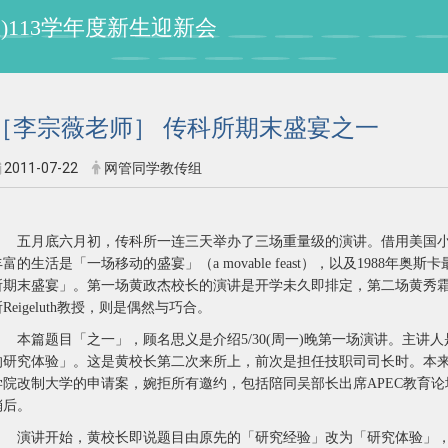
授纪念书柜启用暨课程所所友会活动
［李宗薇老师］ 传科所期末盛宴之一
2011-07-22
网管同学教传组
五月底六月初，传科所一连三天举办了三场重量级的演讲。借用美国小
丰富的生活是「一场移动的盛宴」（a movable feast），以及1988
所期末盛宴」。第一场黄政杰校长的演讲是开学未久即排定，第二场黄秀
Reigeluth教授，则是偶然与巧合。
本篇题目「之一」，顾名思义是介绍5/30(周一)晚第一场演讲。主讲
的研究体验」。这是黄校长第二次来所上，前次是担任技职司司长时。本
学院改制大学的申请案，婉拒所有邀约，包括陪同吴部长出席APEC教育
稍后。
演讲开始，黄校长即说题目由原先的「研究经验」改为「研究体验」，