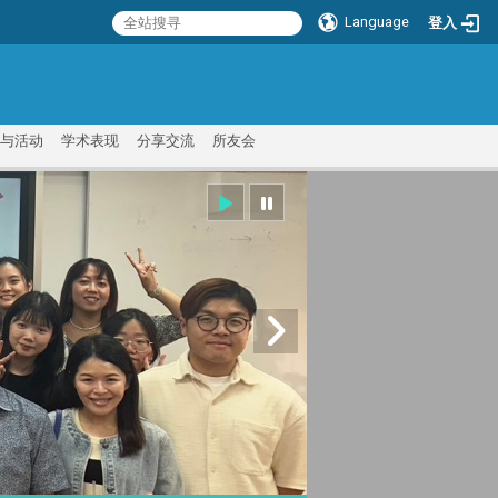
Language
登入
:::
与活动
学术表现
分享交流
所友会