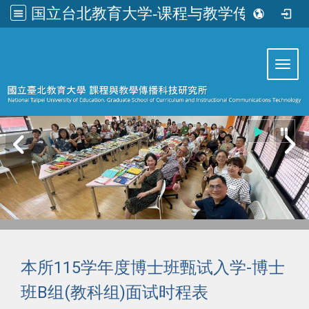
国立台北教育大学-课程与教学传播科技研究所
:::
Toggl
本所115学年度博士班甄试入学-博士
班B组(教科组)面试时程表