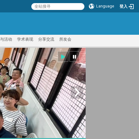
Language
登入
:::
与活动
学术表现
分享交流
所友会