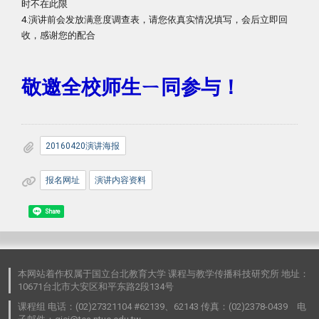
时不在此限
4.演讲前会发放满意度调查表，请您依真实情况填写，会后立即回
收，感谢您的配合
敬邀全校师生ㄧ同参与！
20160420演讲海报
报名网址
演讲内容资料
Share
本网站着作权属于国立台北教育大学 课程与教学传播科技研究所 地址：
10671台北市大安区和平东路2段134号
课程组 电话：(02)27321104 #62139、62143 传真：(02)2378-0439 电