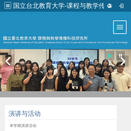
国立台北教育大学-课程与教学传播科技研究所
:::
Toggl
:::
演讲与活动
本学期演讲活动