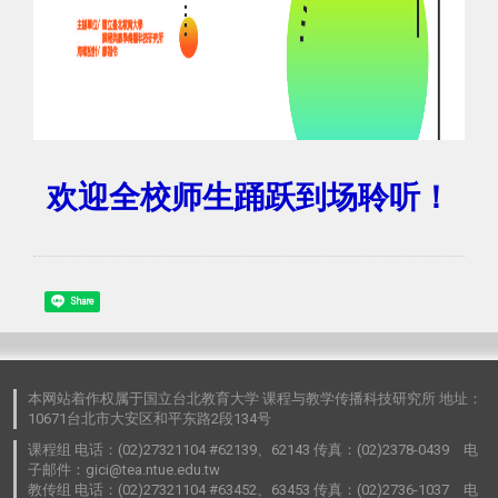
欢迎全校师生踊跃到场聆听！
Share
本网站着作权属于国立台北教育大学 课程与教学传播科技研究所 地址：
10671台北市大安区和平东路2段134号
课程组 电话：(02)27321104 #62139、62143 传真：(02)2378-0439 电
子邮件：gici@tea.ntue.edu.tw
教传组 电话：(02)27321104 #63452、63453 传真：(02)2736-1037 电