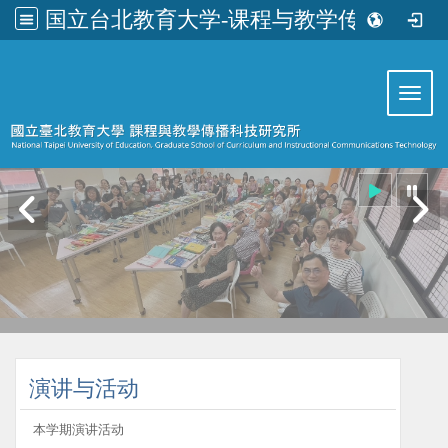
国立台北教育大学-课程与教学传播科技研究所
:::
Toggl
:::
演讲与活动
本学期演讲活动