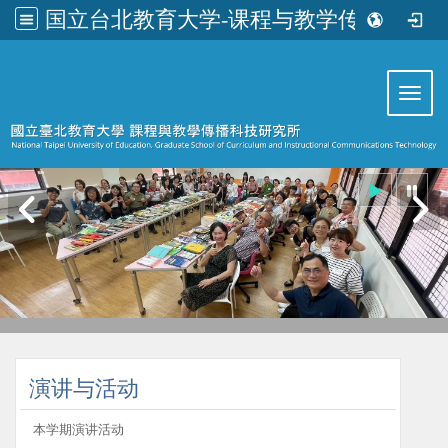
国立台北教育大学-课程与教学传播科技研究所
:::
Toggl
:::
演讲与活动
本学期演讲活动