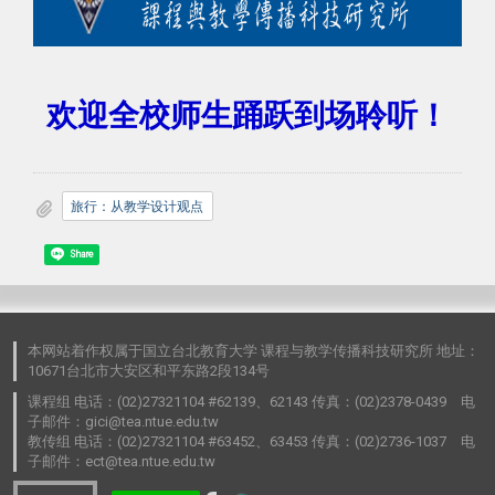
欢迎全校师生踊跃到场聆听！
旅行：从教学设计观点
Share
本网站着作权属于国立台北教育大学 课程与教学传播科技研究所 地址：
10671台北市大安区和平东路2段134号
课程组 电话：(02)27321104 #62139、62143 传真：(02)2378-0439 电
子邮件：gici@tea.ntue.edu.tw
教传组 电话：(02)27321104 #63452、63453 传真：(02)2736-1037 电
子邮件：ect@tea.ntue.edu.tw