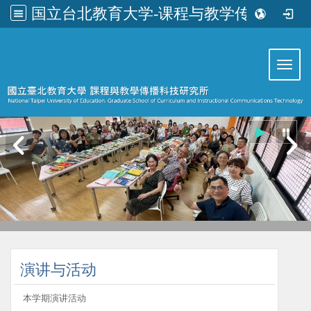
国立台北教育大学-课程与教学传播科技研究所
:::
Toggl
:::
演讲与活动
本学期演讲活动