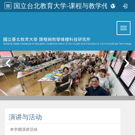
国立台北教育大学-课程与教学传播科技研究所
:::
Toggl
:::
演讲与活动
本学期演讲活动