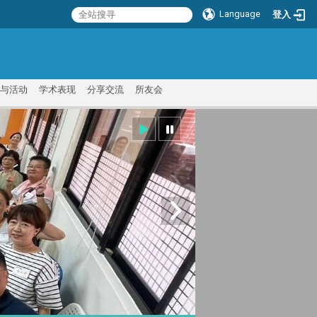
Language
登入
:::
与活动
学术表现
分享交流
所友会