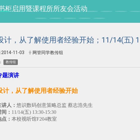
授纪念书柜启用暨课程所所友会活动
设计，从了解使用者经验开始；11/14(五) 13:30
2014-11-03
网管同学教传组
教传组
专题演讲
设计，从了解使用者经验开始
主讲人：
悠识数码创意策略总监 蔡志浩先生
时间：
11/14(五) 13:30-15:30
地点：
本校视听馆F204教室