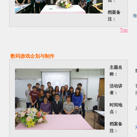
点：
档案备
海
注：
Top
数码游戏企划与制作
主题名
称：
活动讲
者：
时间地
点：
档案备
注：