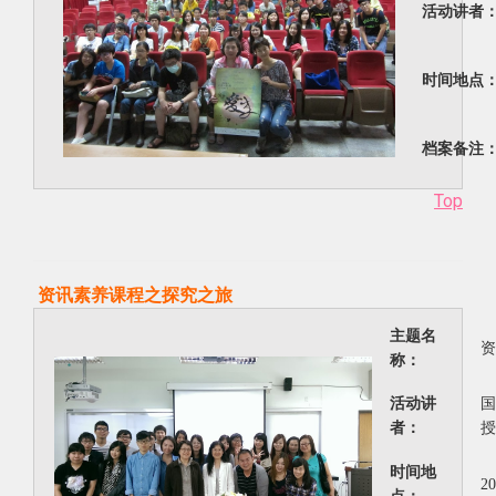
活动讲者
时间地点
档案备注
Top
资讯素养课程之探究之旅
主题名
资
称：
活动讲
国
者：
授
时间地
2