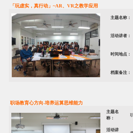
「玩虚实，真行动」~AR、VR之教学应用
主题名称：
活动讲者：
时间地点：
档案备注：
职场教育心方向-培养运算思维能力
主题名
称：
活动讲