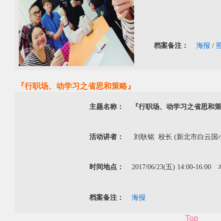
档案备注：
海报
/
『行职场、动学习之省思和策略』
主题名称：
『行职场、动学习之省思和
活动讲者：
刘耿铭 校长 (新北市白云国
时间地点：
2017/06/23(五) 14:00-16:
档案备注：
海报
Top