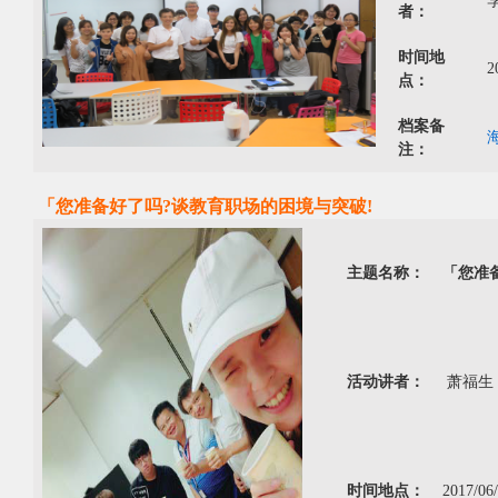
者：
时间地
2
点：
档案备
注：
「您准备好了吗?谈教育职场的困境与突破!
主题名称：
「您准
活动讲者：
萧福生 
时间地点：
2017/0