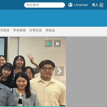
Language
登入
:::
与活动
学术表现
分享交流
所友会