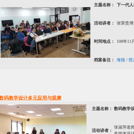
主题名称：
下一代人
活动讲者：
张荣贵博
时间地点：
108年11月
档案备注：
海报
/
照
数码教学设计多元应用与观摩
主题名称：
数码教学
张淑萍老
活动讲者：
多媒体设计