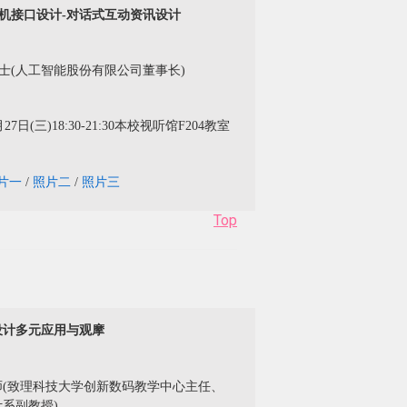
机接口设计-对话式互动资讯设计
士(人工智能股份有限公司董事长)
27日(三)18:30-21:30
本校
视听馆F204教室
片一
/
照片二
/
照片三
Top
设计多元应用与观摩
师(致理科技大学创新数码教学中心主任、
系副教授)