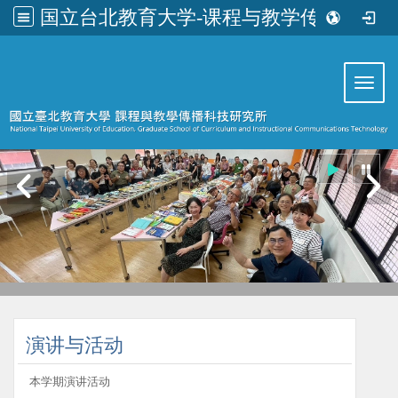
国立台北教育大学-课程与教学传播科技研究所
:::
Toggl
:::
演讲与活动
本学期演讲活动