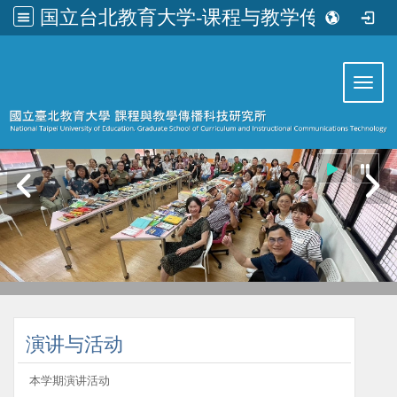
国立台北教育大学-课程与教学传播科技研究所
:::
Toggl
:::
演讲与活动
本学期演讲活动