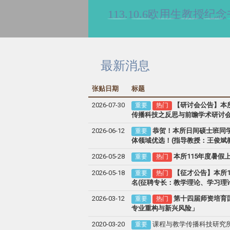
113.10.6欧用生教
最新消息
张贴日期
标题
2026-07-30
【研讨会公告】本所
重要
热门
传播科技之反思与前瞻学术研讨
2026-06-12
恭贺！本所日间硕士班同学
重要
体领域优选！(指导教授：王俊斌
2026-05-28
本所115年度暑假
重要
热门
2026-05-18
【征才公告】本所1
重要
热门
名(征聘专长：教学理论、学习理
2026-03-12
第十四届师资培育国
重要
热门
专业重构与新兴风险」
2020-03-20
课程与教学传播科技研究所
重要