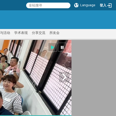
Language
登入
:::
与活动
学术表现
分享交流
所友会