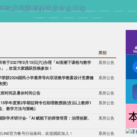
授纪念书柜启用暨课程所所友会活动
类别
将于2027年3月13日(六)办理「AI浪潮下课程与教学
系所公告
会」，欢迎大家踊跃投稿参加！
荣获2026国民小学素养导向双语教学教案设计竞赛健
系所公告
教授)
上班时间及暑休时间公告
系所公告
15学年度第2学期征聘专任助理教授级(含)以上教师1
系所公告
论、教学方法与策略)
际学术研讨会-「AI 赋能下的师资培育：治理创新、
系所公告
LINE官方帐号行动条码，欢迎踊跃加入！
系所公告