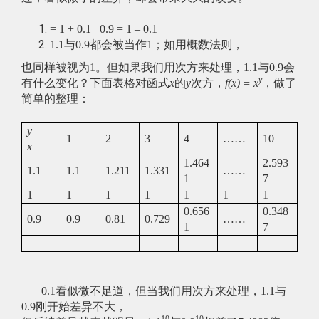
= 1 + 0.1 0.9 = 1 – 0.1
1.1与0.9都会被当作1；如用概数法则，
也同样被视为1。但如果我们用次方来处理，1.1与0.9会
y
有什么变化？下面表格对函式
x
的
y
次方，
f(x) = x
，做了
简单的整理：
y
1
2
3
4
……
10
x
1.464
2.593
1.1
1.1
1.211
1.331
……
1
7
1
1
1
1
1
1
1
0.656
0.348
0.9
0.9
0.81
0.729
……
1
7
0.1看似微不足道，但当我们用次方来处理，1.1与
0.9刚开始差异不大，