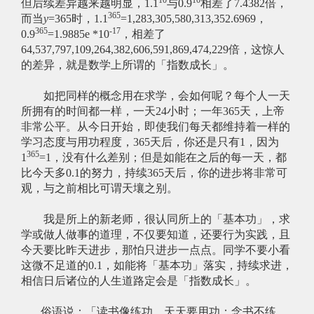
10
10
但后续差异越来越明显，1.1
与0.9
相差了7.4382倍，
365
而当
y
=365时，1.1
=1,283,305,580,313,352.6969，
365
-17
0.9
=1.9885e *10
，相差了
64,537,797,109,264,382,606,591,869,474,229倍，这惊人
的差异，就是数学上所谓的「指数成长」。
如把同样的概念用在求学，会如何呢？每个人一天
所拥有的时间都一样，一天24小时；一年365天，上帝
非常公平。从今日开始，即使我们每天都维持着一样的
学习态度与用功程度，365天后，你还是只有1，因为
365
1
=1，没有什么差别；但是如能在之后的每一天，都
比今天多0.1的努力，持续365天后，你的进步将非常可
观，与之前相比可谓天壤之别。
我是所上的新老师，很认同所上的「基本功」，求
学或做人做事的道理，不仅要知道，还要行为实践，且
今天要比昨天进步，那怕只进步一点点。同学不要小看
这微不足道的0.1，如能将「基本功」落实，持续求进，
相信日后诸位的人生道路定会是「指数成长」。
俗语说：「读书像练功，天天要用功；念书不练