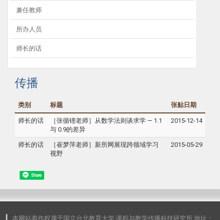
兼任教师
所办人员
师长的话
传播
类别
标题
张贴日期
师长的话
［张循锂老师］从数学法则谈求学 — 1.1
2015-12-14
与 0.9的差异
师长的话
［崔梦萍老师］新所网展现跨领域学习
2015-05-29
视野
Share
本网站着作权属于国立台北教育大学 课程与教学传播科技研究所 地址：