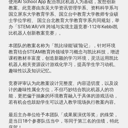
使用AI School App 配合凯比机器人为基础，发想创新
教案。此竞赛由东吴大学资讯管理学系、资料科学系与
国立屏东大学教育学系、国立台中教育大学教师专业硕
士学位学程、 国立台北教育大学教育学系共同规划，举
办「STEM/AR/VR 跨域与实境主题竞赛-112年Kebbi凯
比机器人创新教案竞赛」。
本团队的教案名称为「凯比绿能‘碳’险记」，针对环境
教育结合STEAM教育跨领域学习概念与凯比科技，增进
课程教材丰富度，创造新颖的学习环境，灵活运用凯比
机器人相关资源设计游戏化学习，提高学生学习动机、
趣味性以及知识记忆。
竞赛评审认为此教案设计完整度、内容适切度，以及设
计的趣味性属全方位，不但巧妙结合凯比机器人的功
能，更把偏于抽象的环境教育融入于具体的游戏活动，
若有机会也鼓励学生可以进入教学现场执行教案内容。
最后主办单位给予本团队「成果展演优等奖」的殊荣，
是当日18个参赛队伍当中，等同于第三名的佳绩，特此
庆贺！