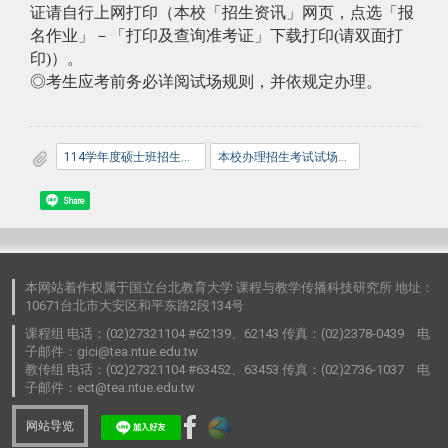
证请自行上网打印（本校「招生资讯」网页，点选「报
名作业」－「打印及查询准考证」下载打印
(
请双面打
印
)
）。
◎考生应考前务必详阅试场规则，并依规定办理。
114学年度硕士班招生考试口试公告
本校办理招生考试试场规则
Share
本网站着作权属于国立台北教育大学 课程与教学传播科技研究所 地址：
10671台北市大安区和平东路2段134号
课程组 电话：(02)27321104 #62139、62143 传真：(02)2378-0439 电
子邮件：gici@tea.ntue.edu.tw
教传组 电话：(02)27321104 #63452、63453 传真：(02)2736-1037 电
子邮件：ect@tea.ntue.edu.tw
网站导览