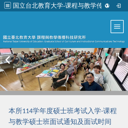
国立台北教育大学-课程与教学传播科技研究所
:::
Toggl
学年度硕士班考试入学
课程
本所114
-
与教学硕士班面试通知及面试时间