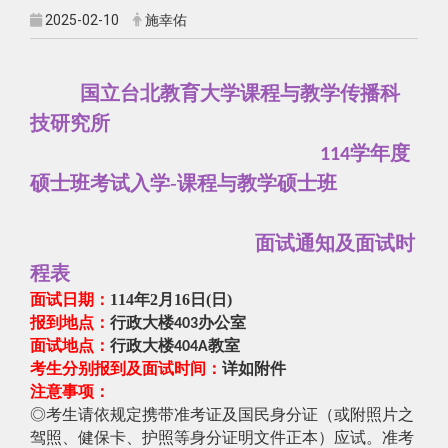
2025-02-10
施幸佑
国立台北教育大学课程与教学传播科
技研究所
学年度
114
硕士班考试入学-
课程与教学硕士班
面试通知及面试时
程表
面试日期：
114年2月16日(日)
报到地点：
行政大楼
办公室
403
面试地点：
行政大楼
教室
404A
考生分别报到及面试时间：
详如附件
注意事项：
◎考生请依规定携带准考证及国民身分证（或附照片之
驾照、健保卡、护照等身分证明文件正本）应试。准考