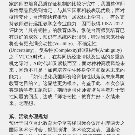
家的师资培育品质保证机制的比较研究中，我国整体师
资培育品质受到肯定，与其它国家相较表现优质；面对
疫情变化，台湾能快速推动「居家线上学习」，有效支
持教师进行远距教学之专业能力，因而获得 PISA 2022
评比为「具有韧性」的教育体系。纵使台湾师资培育已
有良好的成效，却仍有系统内部限制，特别当未来社会
将会有更充满变动性(Volatility)、不确定性
(Uncertainty)、复杂性(Complexity)和模糊性(Ambiguity)
之「VUCA时代」，在共同历经疫情以及生活的多重危
机之际时，AI时代却又紧接而至，面对种种高度风险未
来，问题不只是「如何培养学生终身学习和探索未来的
能力」，「如何强化我国师资培育韧性以落实未来导向
教育之目的？」这显然更为根本。有鉴于此，本次会议
将邀请学者主题演讲，期能更强化师资培育学者对于韧
性问题的回应，达成「师培韧性・教育共好・永续未
来」之理想。
贰、活动办理规划
预计于国立台北教育大学至善楼国际会议厅办理两天之
国际学术研讨会，规划演讲、学术论文发表、圆桌论