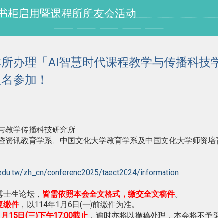
授纪念书柜启用暨课程所所友会活动
所办理「AI智慧时代课程教学与传播科技
报名参加！
与教学传播科技研究所
暨资讯教育学系、中国文化大学教育学系及中国文化大学师资培
ue.edu.tw/zh_cn/conferenc2025/taect2024/information
博士生论坛，
皆需依照本会全文格式，缴交全文稿件
。
复缴件
，以114年1月6日(一)前缴件为准。
1月15日(三)下午17:00截止
，逾时亦将以撤稿处理，本会将不予