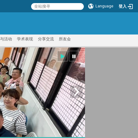
Language
登入
:::
与活动
学术表现
分享交流
所友会