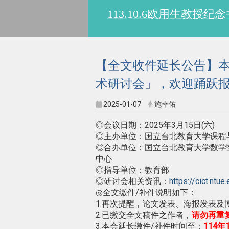
113.10.6欧用生教
【全文收件延长公告】本
术研讨会」，欢迎踊跃
2025-01-07
施幸佑
◎会议日期：2025年3月15日(六)
◎主办单位：国立台北教育大学课程
◎合办单位：国立台北教育大学数学
中心
◎指导单位：教育部
◎研讨会相关资讯：
https://cict.nt
◎全文缴件/补件说明如下：
1.再次提醒，论文发表、海报发表及
2.已缴交全文稿件之作者，
请勿再重
3.本会延长缴件/补件时间至：
114年