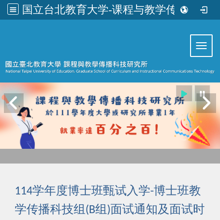
国立台北教育大学-课程与教学传播科技研究所
:::
Toggl
学年度博士班甄试入学
博士班教
114
-
学传播科技组
组
面试通知及面试时
(B
)