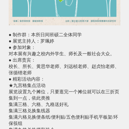
● 制作群：本所日间班硕二全体同学
● 展览主持人：罗珮婷
● 参加对象：
对本展有兴趣之校内外学生、师长及一般社会大众。
● 出席贵宾：
校长、所长、黄思华老师、刘远桢老师、赵贞怡老师、
张循锂老师
● 精彩活动内容：
★九宫格集点活动
展览设置九个摊位，只要逛完一个摊位就可以在三折页
集到一点，依此类推
集满三格、六格、九格送好礼
集满三格兑换集线器
集满六格兑换便条纸/便利贴/五色便利贴手机平板架/环
保筷组