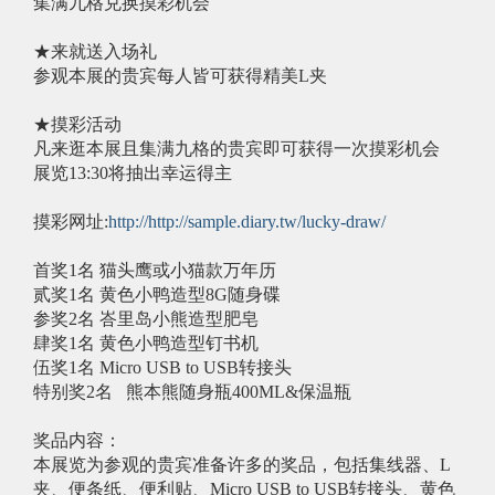
集满九格兑换摸彩机会
★来就送入场礼
参观本展的贵宾每人皆可获得精美L夹
★摸彩活动
凡来逛本展且集满九格的贵宾即可获得一次摸彩机会
展览13:30将抽出幸运得主
摸彩网址:
http://http://sample.diary.tw/lucky-draw/
首奖1名 猫头鹰或小猫款万年历
贰奖1名 黄色小鸭造型8G随身碟
参奖2名 峇里岛小熊造型肥皂
肆奖1名 黄色小鸭造型钉书机
伍奖1名 Micro USB to USB转接头
特别奖2名 熊本熊随身瓶400ML&保温瓶
奖品内容：
本展览为参观的贵宾准备许多的奖品，包括集线器、L
夹、便条纸、便利贴、Micro USB to USB转接头、黄色