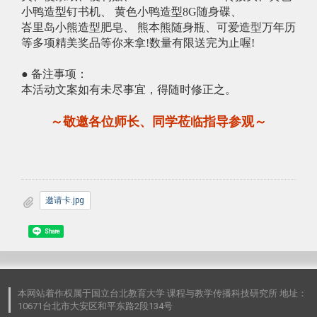
小鸭造型钉书机、 黄色小鸭造型8G随身碟、
峇里岛小熊造型肥皂、 熊本熊随身瓶、可爱造型万年历
等多项精美奖品等你来拿!数量有限送完为止喔!
● 备注事项：
本活动文案如有未尽事宜，得随时修正之。
～敬邀各位师长、同学莅临指导参观～
邀请卡.jpg
Share
本网站着作权属于国立台北教育大学 课程与教学传播科技研究所 地址：
10671台北市大安区和平东路2段134号