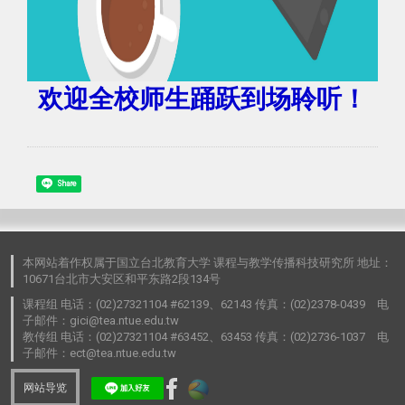
欢迎全校师生踊跃到场聆听！
Share
本网站着作权属于国立台北教育大学 课程与教学传播科技研究所 地址：
10671台北市大安区和平东路2段134号
课程组 电话：(02)27321104 #62139、62143 传真：(02)2378-0439 电
子邮件：gici@tea.ntue.edu.tw
教传组 电话：(02)27321104 #63452、63453 传真：(02)2736-1037 电
子邮件：ect@tea.ntue.edu.tw
网站导览