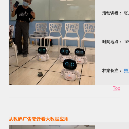
活动讲者：
张
时间地点：
10
档案备注：
照
Top
从数码广告变迁看大数据应用