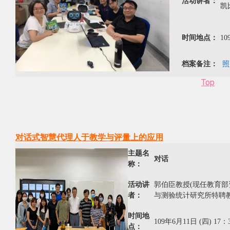
活动讲者：
凯
时间地点：
10
档案备注：
照
Top
对话式智慧代理人于教学与评量上的应用
主题名
对话
称：
活动讲
郭伯臣教授(
现任教育部
者：
与测验统计研究所特聘
时间地
109年6月11日 (四) 17：
点：