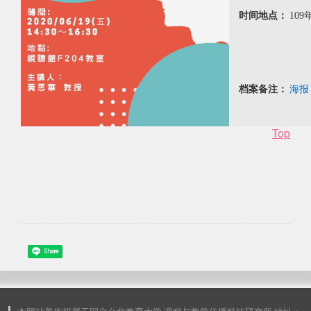
时间地点：
109
档案备注：
海报
Top
Share