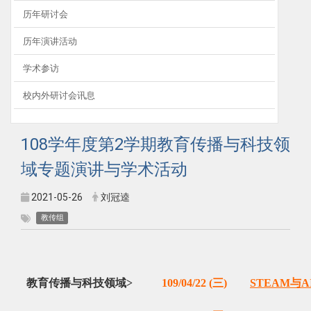
历年研讨会
历年演讲活动
学术参访
校内外研讨会讯息
108学年度第2学期教育传播与科技领
域专题演讲与学术活动
2021-05-26
刘冠逵
教传组
教育传播与科技领域>
109/04/22 (三)
STEAM与A