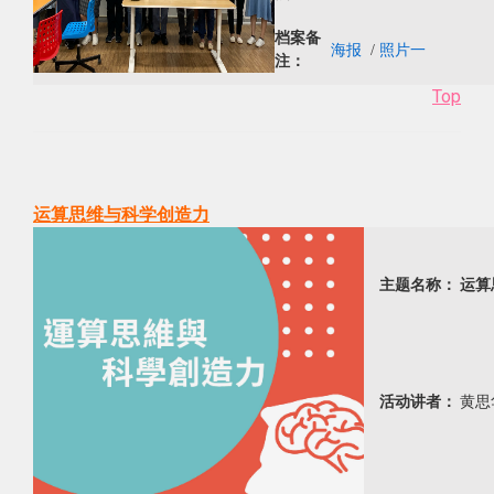
档案备
海报
/
照片一
注：
Top
运算思维与科学创造力
主题名称：
运算
活动讲者：
黄思