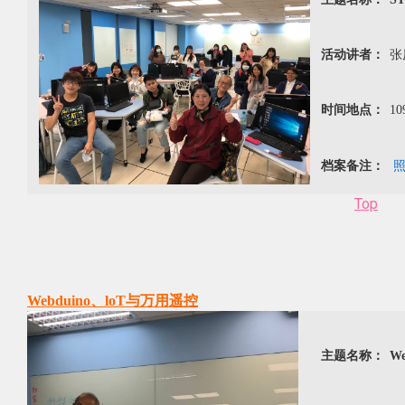
活动讲者：
张
时间地点：
10
档案备注：
Top
Webduino、loT与万用遥控
主题名称：
W