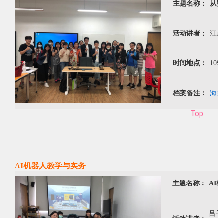
主题名称：
从
活动讲者：
江
时间地点：
10
档案备注：
海
Top
AI机器人教学与实务
主题名称：
A
吕