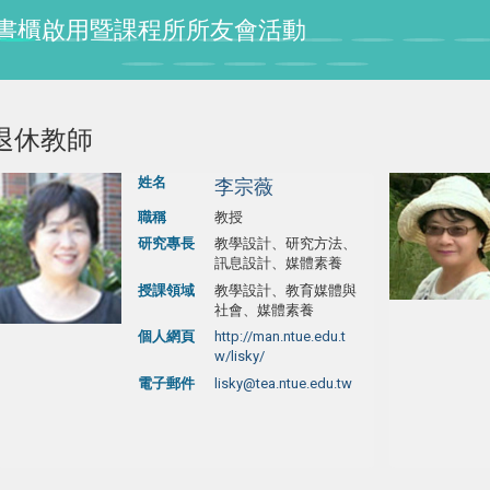
授紀念書櫃啟用暨課程所所友會活動
退休教師
姓名
李宗薇
職稱
教授
研究專長
教學設計、研究方法、
訊息設計、媒體素養
授課領域
教學設計、教育媒體與
社會、媒體素養
個人網頁
http://man.ntue.edu.t
w/lisky/
電子郵件
lisky@tea.ntue.edu.tw