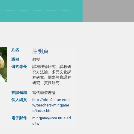
姓名
莊明貞
職稱
教授
研究專長
課程理論研究、課程研
究方法論、多元文化課
程研究、國際教育課程
研究、質性研究
授課領域
當代學習理論
個人網頁
http://olds2.ntue.edu.t
w/teachers/mingjane
c/index.htm
電子郵件
mingjane@tea.ntue.ed
u.tw