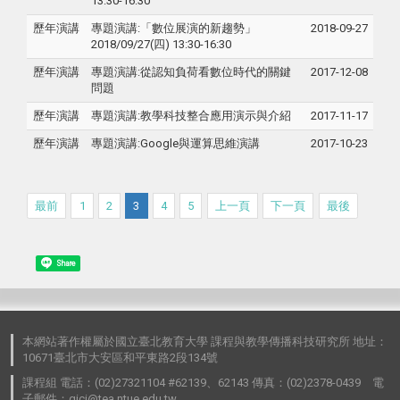
13:30-16:30
歷年演講
專題演講:「數位展演的新趨勢」
2018-09-27
2018/09/27(四) 13:30-16:30
歷年演講
專題演講:從認知負荷看數位時代的關鍵
2017-12-08
問題
歷年演講
專題演講:教學科技整合應用演示與介紹
2017-11-17
歷年演講
專題演講:Google與運算思維演講
2017-10-23
最前
1
2
3
4
5
上一頁
下一頁
最後
Share
本網站著作權屬於國立臺北教育大學 課程與教學傳播科技研究所 地址：
10671臺北市大安區和平東路2段134號
課程組 電話：(02)27321104 #62139、62143 傳真：(02)2378-0439 電
子郵件：gici@tea.ntue.edu.tw