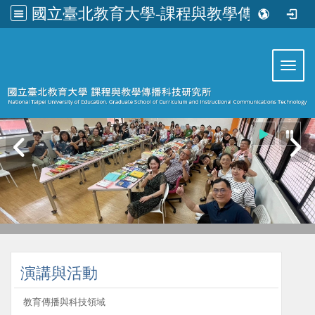
國立臺北教育大學-課程與教學傳播科技研究所
:::
Toggl
:::
演講與活動
教育傳播與科技領域