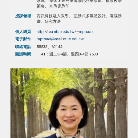
系統、 學習困難兒童電腦化評量診斷、補救教學
策略、3D陶瓷列印
授課領域
資訊科技融入教學、 互動式多媒體設計、電腦動
畫、研究方法
個人網頁
http://tea.ntue.edu.tw/~mptsuei
電子郵件
mptsuei@mail.ntue.edu.tw
聯絡電話
55533、62144
面談時間
1141：週二3-4節、週四3-4節 Y533