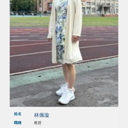
姓名
林佩璇
職稱
教授