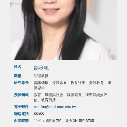
姓名
胡秋帆
職稱
助理教授
研究專長
資訊傳播、媒體素養、教育評量、資訊教育、運
算思維
授課領域
教育、媒體與社會、媒體素養、學習與績效評
估、教育傳播
電子郵件
chiufan@mail.ntue.edu.tw
聯絡電話
55055
面談時間
1141：週四6-7節、週五ON-5節 G705