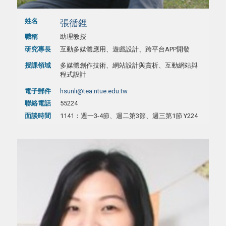
姓名
張循鋰
職稱
助理教授
研究專長
互動多媒體應用、遊戲設計、跨平台APP開發
授課領域
多媒體創作技術、網站設計與賞析、互動網站與
程式設計
電子郵件
hsunli@tea.ntue.edu.tw
聯絡電話
55224
面談時間
1141：週一3-4節、週二第3節、週三第1節 Y224