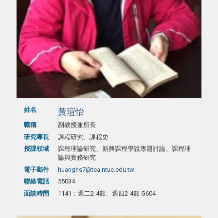
姓名
黃瑄怡
職稱
副教授兼所長
研究專長
課程研究、課程史
授課領域
課程理論研究、新興課程學說專題討論、課程理
論與實務研究
電子郵件
huanghs7@tea.ntue.edu.tw
聯絡電話
55034
面談時間
1141：週二2-4節、週四2-4節 G604