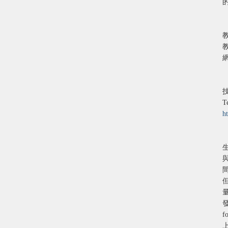
技
T
h
發
f