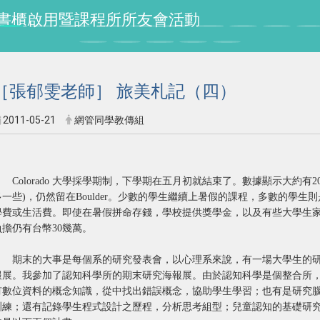
授紀念書櫃啟用暨課程所所友會活動
［張郁雯老師］ 旅美札記（四）
2011-05-21
網管同學教傳組
Colorado 大學採學期制，下學期在五月初就結束了。數據顯示大約有2
多一些)，仍然留在Boulder。少數的學生繼續上暑假的課程，多數的學
學費或生活費。即使在暑假拼命存錢，學校提供獎學金，以及有些大學生
負擔仍有台幣30幾萬。
期末的大事是每個系的研究發表會，以心理系來說，有一場大學生的研
報展。我參加了認知科學所的期末研究海報展。由於認知科學是個整合所
有數位資料的概念知識，從中找出錯誤概念，協助學生學習；也有是研究
訓練；還有記錄學生程式設計之歷程，分析思考組型；兒童認知的基礎研