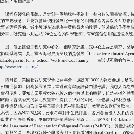
的是以下兩個計畫：
課程客製化的系統，是針對中學地球科學為主，整合數位圖書資源，協
教的重要概念，系統就會呈現能發展此一概念的相關課程內容以及互動數
教育者選擇過的。減少教師在資訊海中費時費力的搜尋，並確保給予學生
網分享。研究顯示此區域120位左右的科學教師，有90幾位使用過這個系統
另一個是復健工程研究中心的一個研究計畫，該中心主要是研究、發展
輔助系統或工具。當天海報展所呈現的是發展「Interactive Animated Agents Platfo
echnologies at Home, School, Work and Community」，嘗
ttp://www.rerc-act.org/
四月初，美國教育研究學會召開年會，據說有13000人報名參加，是教
生都前往參加，因為參與者眾，當週教育學院許多門課停課。我想人既然
與會很便利，哪知去回兩程都各花掉八個小時以上的時間，雖然搭機的時間
間旅館，會議論文的多元與豐富性提供了很好的刺激，但也讓人眼花撩亂
但最後還是鎖定自己主要專業研究主題--評量議題。教育政策對研究取向
量為例，因為NCLB法案，要求每年對學生做評量。各州各自投入太多的
展共同的評量系統。兩個大的評量系統分別為：The SMARTER Balanced Assessmen
or the Assessment of Readiness for College and Careers (PARCC )
上。有趣的是，會場有好幾位學者表明不喜歡看到National Curricul