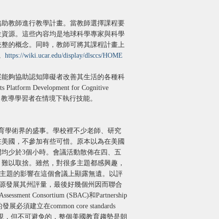
助教師進行教學計畫。當教師選擇課程要
位資源。這些內容均是地球科學專家與科學
統整的概念。同時，教師可將其課程計畫上
。
https://wiki.ucar.edu/display/dlsccs/HOME
能夠協助認知障礙者改善其生活的各種科
rm Development for Cognitive
試以互動的角色，教導學習者在情境下執行技能。
育學術界的盛事。學校裡不少老師、研究
在美國，不參加有些可惜。原本以為在美國
均少於3個小時。會議活動散佈在四、五
，難以取捨。雖然，對很多主題都感興趣，
、主題的影響在這個會議上顯露無遺。以評
資源發展其州評量，最後好幾個州因而聯合
t Consortium (SBAC)和Partnership
。評量系統的發展必須建立在common core standards
um的出現，但不可避免的，整個美國教育趨勢是朝